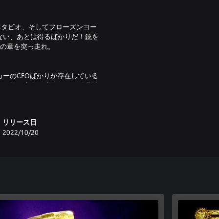
クタビオ、そしてフローズンヨー
ない、あとは得るばかりだ！銃を
つの章を突っ走れ。
ーのCEOばかりが存在している
。お笑い志向な暗殺ロボや凶暴性
場。古参のファンも新参のプレイ
リリース日
2022/10/20
も大切な商売を見つけらえるの
は冷徹な復讐を遂げらえるのか。
ご利用になれます。別世代機間でのセ
りません。