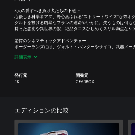
3人の愛すべき負け犬たちの下剋上
心優しき科学者アヌ、野心あふれる“ストリートワイズ”な弟オ
グルトを投げる凶暴なフランの運命やいかに。失うものは何も
持った悪党や異世界の獣、絶品タコスひしめくスリル満点な5
驚愕のシネマティックアドベンチャー
ボーダーランズには、ヴォルト・ハンターやサイコ、武器メーカ
わけではなく、不屈の精神を持つ一般市民も多く住んでいます
詳細表示
控えめなバンディットなど、おなじみの面々に加えて新顔も登
ヤーも忘れられない物語になること間違いなし。
発行元
開発元
結末を作るのはあなた
2K
GEARBOX
あなたの下す決定が物語の結末を左右します。アヌは武器より
か。オクタビオは財と名誉を掴み取れるのか。そして、フラン
成功も失敗もあなたの手に懸かっているのです。
**いずれの世代機版も、Xbox Networkの同じアカウントを
エディションの比較
ーブデータの進捗は共有されません。
※本作は英語版のみの発売となります。日本語には対応してお