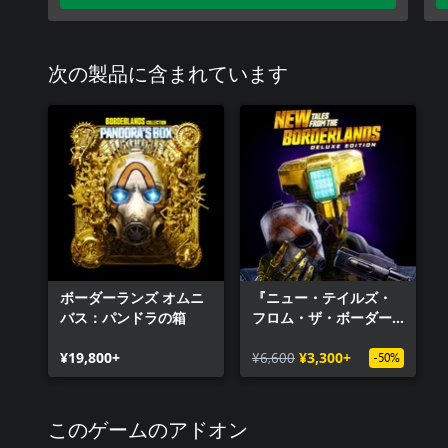
次の製品に含まれています
ボーダーランズ オムニ
『ニュー・テイルズ・
バス：パンドラの箱
フロム・ザ・ボーダー
ランズ』デラックス・
¥19,800+
エディション
¥6,600
¥3,300+
-50%
このゲームのアドオン