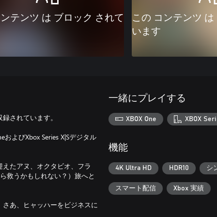
コンテンツ は ブロック されて
この コンテンツ は
います
一緒にプレイする
収録されています。
XBOX One
XBOX Seri
Xbox Series X|Sデジタル
機能
迎えたアヌ、オクタビオ、フラ
4K Ultra HD
HDR10
シ
たら救うかもしれない？）旅へと
スマート配信
Xbox 実績
。さあ、ヒャッハーをビジネスに