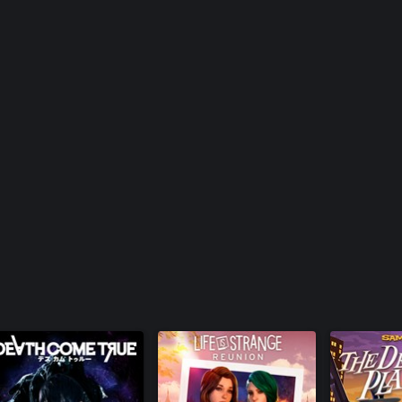
ク
ボーダーランズ
奪還作戦
ボーダーラ
ォルトの信
ボーダーラ
トの信奉者
ボーダーラ
トの信奉者
ボーダーラ
ルトの信奉
『ボーダー
『ボーダー
タイルパ
『ボーダ
放せ！
『ボーダ
ター ～
『ボーダ