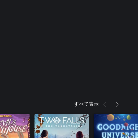
2: 指揮官 Lilith の Sanctuary
ンズ3 マルチバース アマーラ ヴ
奉者 スタイルパック
ンズ3 マルチバース FL4K ヴォル
 スタイルパック
ンズ3 マルチバース モズ ヴォル
 スタイルパック
ンズ3 マルチバース ゼイン ヴォ
者 スタイルパック
ランズ3』ブースト MOD パック
ランズ3』チープ・スタリオン ス
ック
すべて表示
ーランズ3』：愛と銃と触手をぶっ
ーランズ3』荒野のヴォルト・ハン
血だらけの懸賞金をつかめ
ーランズ3』サイコ・クリーグのカ