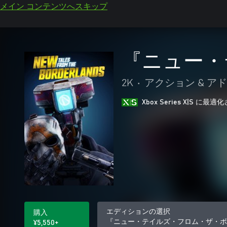
メイン コンテンツへスキップ
『ニュー・
2K
•
アクション & ア
Xbox Series X|S に
エディションの選択
購入
『ニュー・テイルズ・フロム・ザ・ボ
¥5,550+