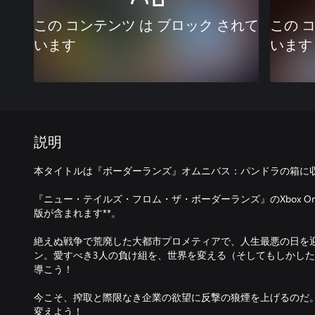
この コンテンツ は ブロック されて
この 
います
います
説明
本タイトルは『ボーダーランズ』オムニバス：パンドラの箱に
『ニュー・テイルズ・フロム・ザ・ボーダーランズ』のXbox Oneおよび
版が含まれます**。
絶えぬ戦争で荒廃した大都市プロメティアで、人生最悪の日を
ン。愛すべき3人の負け組を、世界を変える（そしてもしかし
導こう！
今こそ、搾取と際限なき企業の欲望に反撃の狼煙を上げるのだ
変えよう！