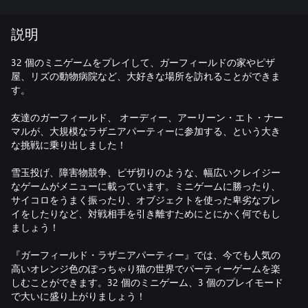
説明
32 個のミニゲームをプレイして、ガーフィールドの家やピザ
屋、リズの動物病院など、大好きな場所を訪れることができま
す。
友達のガーフィールド、 オーディー、アーリーン・エト・ナー
マルが、大規模なラザニアパーティーに参加する、という大き
な挑戦に乗り出しました！
雪玉投げ、障害物競争、ピザ切りのような、幅広いクレイジー
なゲームがメニューに載っています。ミニゲームに勝ったり、
サイコロをうまく振ったり、オブジェクトを使った卑劣なプレ
イをしたりなど、対戦相手を引き離すためにとにかく何でもし
ましょう！
『ガーフィールド・ラザニアパーティー』では、今でも人気の
高いオレンジ色のぽっちゃり猫の世界でパーティーゲームを楽
しむことができます。32 個のミニゲーム、3 個のプレイモード
で大いに盛り上がりましょう！