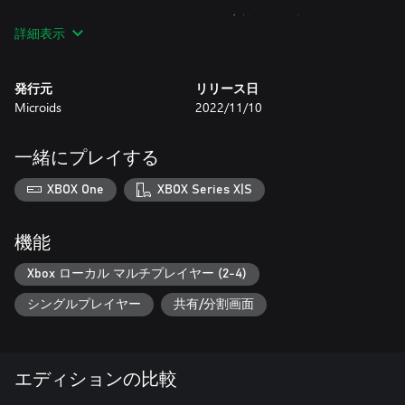
ラザニアがそこまで好きでなくても... 家族一緒に楽しめるゲー
詳細表示
ムです！
2 つのボーナスプレイモード：
発行元
リリース日
Microids
2022/11/10
チャレンジモード：この 4 人プレイヤーのモードでは、ゲーム
ボードのマスを全てパスせずにお気に入りのミニゲームを楽し
むことができます。ちょっと遊びたい人にも、本腰を入れてト
一緒にプレイする
レーニングしたい人にもぴったりです！
XBOX One
XBOX Series X|S
対戦モード：このゲームモードでは、プレイヤーはチャンピオ
ンシップを企画することになります。特定のミニゲームの中か
らランダムに選ばれたものを高速でプレイするという形式で
機能
す！
Xbox ローカル マルチプレイヤー (2-4)
32 個のミニゲームを最大 4 プレイヤーでお楽しみください！
シングルプレイヤー
共有/分割画面
大人気の 4 人のコミックキャラの 1 人になりきりましょう。
3 つのゲームモード：標準、チャレンジ、対戦
最強のプレイヤーに大量のラザニアが贈られます！
エディションの比較