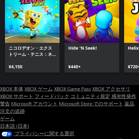
ニコロデオン・エクス
Hide 'N Seek!
Heli
トリーム・テニス：ネ
クスト！
¥4,150
¥440+
¥720
XBOX 本体
XBOX ゲーム
XBOX Game Pass
XBOX アクセサリ
XBOX サポート
フィードバック
コミュニティ規定
感光性発作
警告
Microsoft アカウント
Microsoft Store でのサポート
返品
注文の追跡
ゲーム
日本語 (日本)
プライバシーに関する選択