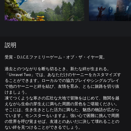
説明
受賞 - D.I.C.E.ファミリーゲーム・オブ・ザ・イヤー賞。
過去とのつながりを断ち切るとき、新たな絆が生まれる。
「Unravel Two」では、あなただけのヤーニーをカスタマイズす
ることができます。ローカルでの協力プレイやシングルプレイ
で他のヤーニーと絆を結び、友情を育み、ともに旅路を切り抜
けましょう。
凍てつくような寒さの広壮な大地で冒険をはじめて、難関を越
えながら生命の芽生えに満ちた周囲の景色をご堪能ください。
そこには、生き生きとした活力に満ちた、魅惑の物語が広がっ
ています。モンスターもいますよ。強い心で困難に挑んで周囲
の世界を呼び覚ませば、友達とのあいだに決して壊れることの
ない絆を見つけることができるでしょう。