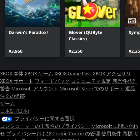
Darwin's Paradox!
Glover (QUByte
Symp
Classics)
¥3,960
¥2,350
¥2,3
XBOX 本体
XBOX ゲーム
XBOX Game Pass
XBOX アクセサリ
XBOX サポート
フィードバック
コミュニティ規定
感光性発作
警告
Microsoft アカウント
Microsoft Store でのサポート
返品
注文の追跡
ゲーム
日本語 (日本)
プライバシーに関する選択
コンシューマーの正常性のプライバシー
Microsoft に問い合わ
せ
プライバシーおよび Cookie
Cookie の管理
使用条件
商標
サ