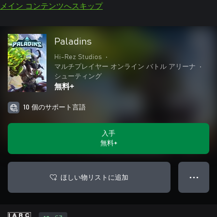
メイン コンテンツへスキップ
Paladins
Hi-Rez Studios
•
マルチプレイヤー オンライン バトル アリーナ
•
シューティング
無料+
10 個のサポート言語
入手
無料+
ほしい物リストに追加
● ● ●