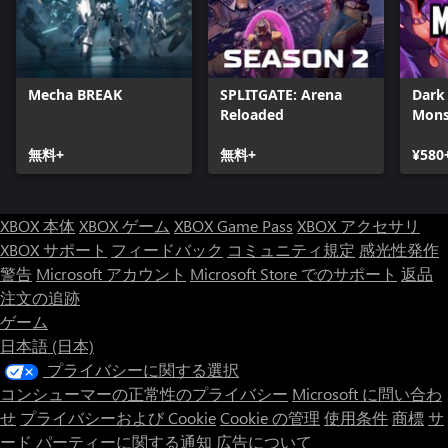
Mecha BREAK
SPLITGATE: Arena
Dark
Reloaded
Mons
無料+
無料+
¥580
XBOX 本体
XBOX ゲーム
XBOX Game Pass
XBOX アクセサリ
XBOX サポート
フィードバック
コミュニティ規定
感光性発作
警告
Microsoft アカウント
Microsoft Store でのサポート
返品
注文の追跡
ゲーム
日本語 (日本)
プライバシーに関する選択
コンシューマーの正常性のプライバシー
Microsoft に問い合わ
せ
プライバシーおよび Cookie
Cookie の管理
使用条件
商標
サ
ード パーティーに関する通知
広告について