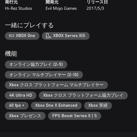
発行元
開発元
リリース日
Hi-Rez Studios
Evil Mojo Games
2017/5/3
一緒にプレイする
XBOX One
XBOX Series X|S
機能
オンライン協力プレイ (2-5)
オンライン マルチプレイヤー (2-10)
Xbox クロス プラットフォーム マルチプレイヤー
4K Ultra HD
Xbox クロス プラットフォーム協力プレイ
60 fps +
Xbox One X Enhanced
Xbox 実績
Xbox プレゼンス
FPS Boost Series X | S