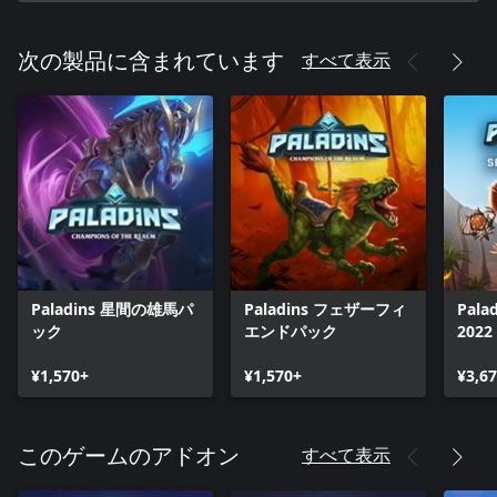
すべて表示
次の製品に含まれています
Paladins 星間の雄馬パ
Paladins フェザーフィ
Pal
ック
エンドパック
2022
¥1,570+
¥1,570+
¥3,6
すべて表示
このゲームのアドオン