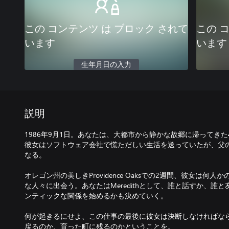
この コンテンツ は ブロック されて
この 
います
います
生年月日の入力
説明
1986年9月1日。あなたは、大都市から静かな故郷に帰ってきた40代の
彼女はソフトウェア会社で慌ただしい生活を送っていたが、父
なる。
オレゴン州の美しきProvidence Oaksでの2週間、彼女は何
な人々に出会う。あなたはMeredithとして、誰と話すか、誰
ンティックな関係を始めるかも決めていく。
何が起きるにせよ、この仕事の最後に彼女は決断しなければな
戻るのか、育った町に残るのかということを。