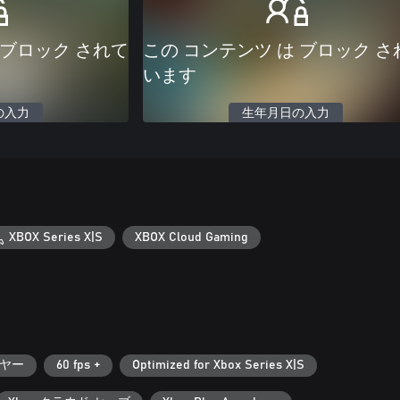
 ブロック されて
この コンテンツ は ブロック さ
います
の入力
生年月日の入力
XBOX Series X|S
XBOX Cloud Gaming
ヤー
60 fps +
Optimized for Xbox Series X|S