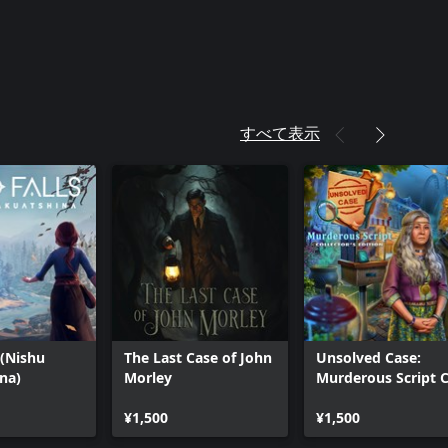
すべて表示
 (Nishu
The Last Case of John
Unsolved Case:
na)
Morley
Murderous Script 
Xbox
¥1,500
¥1,500