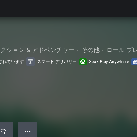
クション & アドベンチャー
•
その他
•
ロール プ
最適化されています
スマート デリバリー
Xbox Play Anywhere
● ● ●