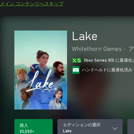
メイン コンテンツへスキップ
Lake
Whitethorn Games
•
ア
Xbox Series X|S に
ハンドヘルドに最適化済み
エディションの選択
購入
Lake
¥2,050+