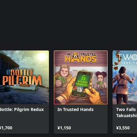
Bottle: Pilgrim Redux
In Trusted Hands
Two Falls
Takuatshi
¥1,700
¥1,150
¥3,550