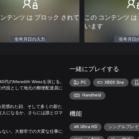
コンテンツ は ブロック されて
この コンテンツ は
います
生年月日の入力
生年月日
一緒にプレイする
Meredith Weissを演じる。
PC
XBOX One
の代役として地元の郵便配達員に
Handheld
人かの見慣れた顔、そして多くの新た
と友人になるか、さらには誰とロマ
機能
4K Ultra HD
シングルプレイ
らない。大都市での大変な仕事に