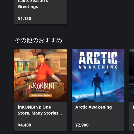
Lake: Season's
Greetings
¥1,150
その他のおすすめ
inKONBINI: One
Arctic Awakening
Store. Many Stories
Digital Deluxe Edition
¥4,400
¥2,900