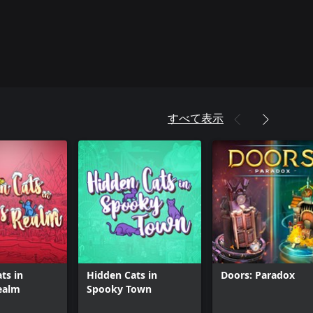
すべて表示
ts in
Hidden Cats in
Doors: Paradox
ealm
Spooky Town