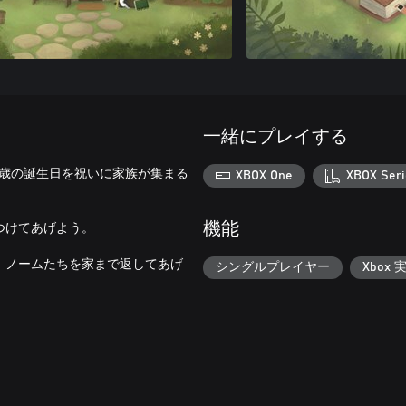
一緒にプレイする
0歳の誕生日を祝いに家族が集まる
XBOX One
XBOX Seri
つけてあげよう。
機能
、ノームたちを家まで返してあげ
シングルプレイヤー
Xbox 