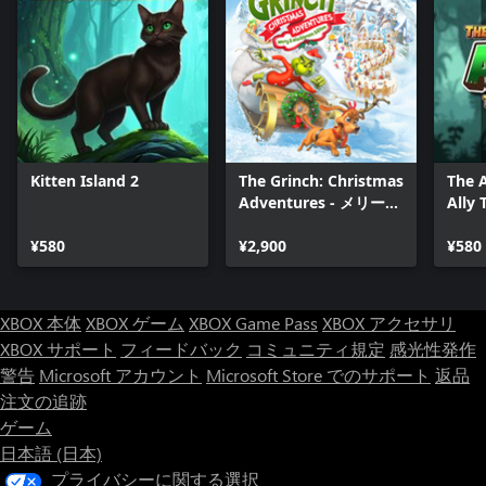
Kitten Island 2
The Grinch: Christmas
The 
Adventures - メリー＆
Ally 
いたずらエディション
¥580
¥2,900
¥580
XBOX 本体
XBOX ゲーム
XBOX Game Pass
XBOX アクセサリ
XBOX サポート
フィードバック
コミュニティ規定
感光性発作
警告
Microsoft アカウント
Microsoft Store でのサポート
返品
注文の追跡
ゲーム
日本語 (日本)
プライバシーに関する選択