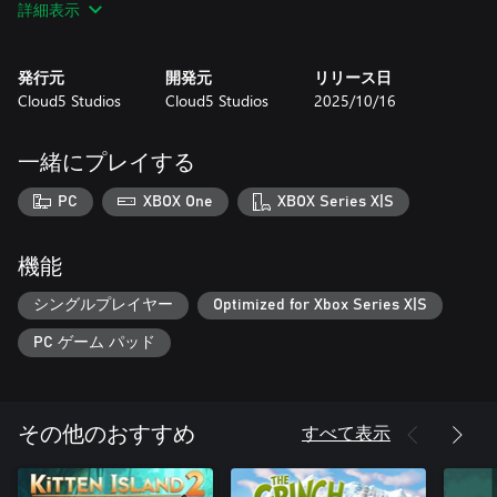
詳細表示
Ally the Alligator in Space Trouble (Windows、Xbox One & Xbox
Series S|X)
Xbox Series S|X における視覚および性能の強化
発行元
開発元
リリース日
進行状況の保存と実績の統合システム
Cloud5 Studios
Cloud5 Studios
2025/10/16
全年齢対象、アクセスしやすくもチャレンジングなゲームプレ
イ
ジャングルから星々へ — アリーの完全なサーガを体験しよう！
一緒にプレイする
PC
XBOX One
XBOX Series X|S
機能
シングルプレイヤー
Optimized for Xbox Series X|S
PC ゲーム パッド
すべて表示
その他のおすすめ