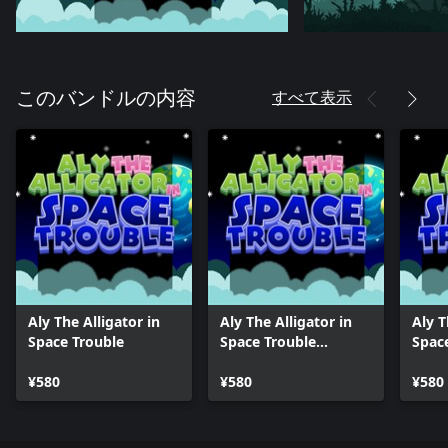
すべて表示
このバンドルの内容
Aly The Alligator in
Aly The Alligator in
Aly T
Space Trouble
Space Trouble
Spac
(Windows)
Serie
¥580
¥580
¥580