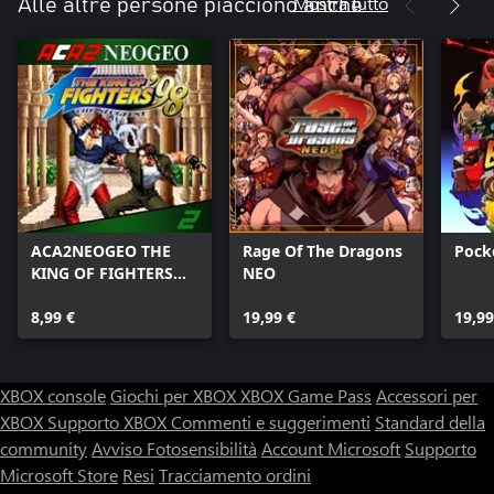
Mostra tutto
Alle altre persone piacciono anche
ACA2NEOGEO THE
Rage Of The Dragons
Pock
KING OF FIGHTERS
NEO
'98
8,99 €
19,99 €
19,99
XBOX console
Giochi per XBOX
XBOX Game Pass
Accessori per
XBOX
Supporto XBOX
Commenti e suggerimenti
Standard della
community
Avviso Fotosensibilità
Account Microsoft
Supporto
Microsoft Store
Resi
Tracciamento ordini