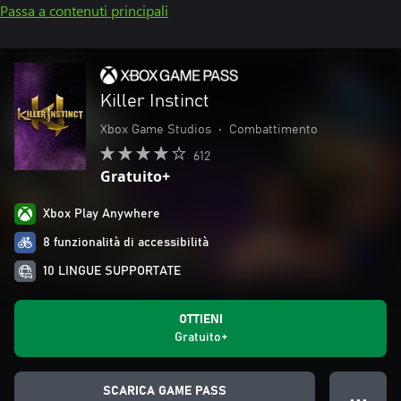
Passa a contenuti principali
Killer Instinct
Xbox Game Studios
•
Combattimento
612
Gratuito+
Xbox Play Anywhere
8 funzionalità di accessibilità
10 LINGUE SUPPORTATE
OTTIENI
Gratuito+
SCARICA GAME PASS
● ● ●