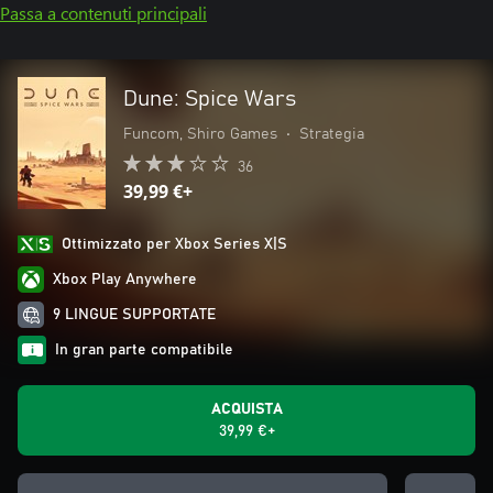
Passa a contenuti principali
Dune: Spice Wars
Funcom, Shiro Games
•
Strategia
36
39,99 €+
Ottimizzato per Xbox Series X|S
Xbox Play Anywhere
9 LINGUE SUPPORTATE
In gran parte compatibile
ACQUISTA
39,99 €+