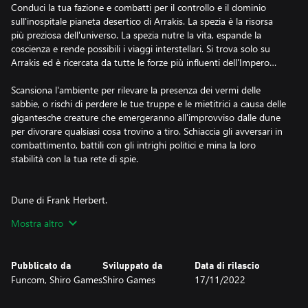
Conduci la tua fazione e combatti per il controllo e il dominio
sull'inospitale pianeta desertico di Arrakis. La spezia è la risorsa
più preziosa dell'universo. La spezia nutre la vita, espande la
coscienza e rende possibili i viaggi interstellari. Si trova solo su
Arrakis ed è ricercata da tutte le forze più influenti dell'Impero…
Scansiona l'ambiente per rilevare la presenza dei vermi delle
sabbie, o rischi di perdere le tue truppe e le mietitrici a causa delle
gigantesche creature che emergeranno all'improvviso dalle dune
per divorare qualsiasi cosa trovino a tiro. Schiaccia gli avversari in
combattimento, battili con gli intrighi politici e mina la loro
stabilità con la tua rete di spie.
Dune di Frank Herbert.
Mostra altro
Vivi l'esperienza unica dell'universo di Dune, una delle
ambientazioni fantascientifiche più potenti mai create. Guida la
tua fazione verso la vittoria con i personaggi iconici come il Duca
Pubblicato da
Sviluppato da
Data di rilascio
Leto Atreides, il Barone Vladimir Harkonnen, l'imperatore
Funcom, Shiro Games
Shiro Games
17/11/2022
Padishah Shaddam IV, Esmar Tuek e Liet Kynes. Stai con le
antenne alzate: le fazioni avversarie vogliono avere la meglio,