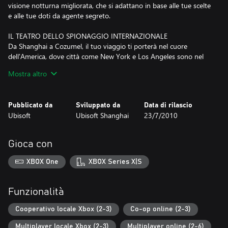
visione notturna migliorata, che si adattano in base alle tue scelte
e alle tue doti da agente segreto.
IL TEATRO DELLO SPIONAGGIO INTERNAZIONALE
Da Shanghai a Cozumel, il tuo viaggio ti porterà nel cuore
dell'America, dove città come New York e Los Angeles sono nel
mirino della furia distruttiva dei terroristi.
Mostra altro
AMBIENTAZIONI COINVOLGENTI
Affronta missioni estreme: dalle profondità marine tra ghiacciai
Pubblicato da
Sviluppato da
Data di rilascio
alla deriva alle tempeste di sabbia accecanti, fino a scenari avvolti
Ubisoft
Ubisoft Shanghai
23/7/2010
da polvere e fumo.
Attenzione. le funzioni online di questo gioco non sono più
Gioca con
supportate. La modalità multigiocatore e quella cooperativa non
sono più attive.
XBOX One
XBOX Series X|S
Funzionalità
Cooperativo locale Xbox (2-3)
Co-op online (2-3)
Multiplayer locale Xbox (2-3)
Multiplayer online (2-6)