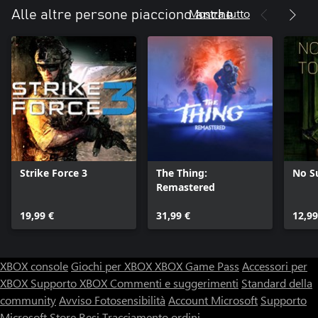
Mostra tutto
Alle altre persone piacciono anche
Strike Force 3
The Thing:
No S
Remastered
19,99 €
31,99 €
12,99
XBOX console
Giochi per XBOX
XBOX Game Pass
Accessori per
XBOX
Supporto XBOX
Commenti e suggerimenti
Standard della
community
Avviso Fotosensibilità
Account Microsoft
Supporto
Microsoft Store
Resi
Tracciamento ordini