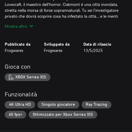
Lovecraft, il maestro dell'horror. Oakmont è una città inondata,
stretta nella morsa di forze soprannaturali. Tu sei l'investigatore
privato che dovrà scoprire cosa ha infestato la città… e le menti
dei suoi abitanti.
Mostra altro
Caratteristiche Principali:
- Storia e ambientazione oppressive, ispirate all'universo di H.P.
Pubblicato da
Sviluppato da
Data di rilascio
Lovecraft.
Frogwares
Frogwares
13/5/2025
- Un esteso mondo aperto esplorabile a piedi, in barca o in uno
scafandro…
- Alto tasso di rigiocabilità grazie a un sistema di investigazione
Gioca con
aperto: ogni caso può essere risolto in modi diversi, con finali
differenti in base alle tue scelte.
XBOX Series X|S
- Un arsenale di armi degli anni '20 per affrontare creature da
incubo.
- Preserva la tua salute mentale per scoprire la verità che si cela
Funzionalità
dietro alla follia.
4K Ultra HD
Singolo giocatore
Ray Tracing
60 fps+
Ottimizzato per Xbox Series X|S