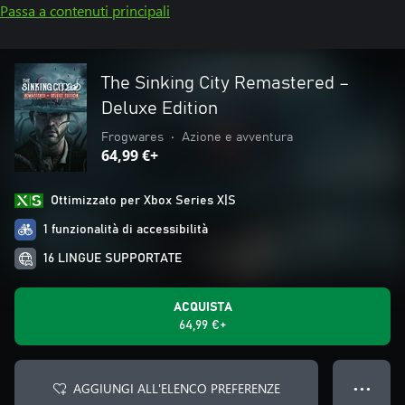
Passa a contenuti principali
The Sinking City Remastered –
Deluxe Edition
Frogwares
•
Azione e avventura
64,99 €+
Ottimizzato per Xbox Series X|S
1 funzionalità di accessibilità
16 LINGUE SUPPORTATE
ACQUISTA
64,99 €+
AGGIUNGI ALL'ELENCO PREFERENZE
● ● ●