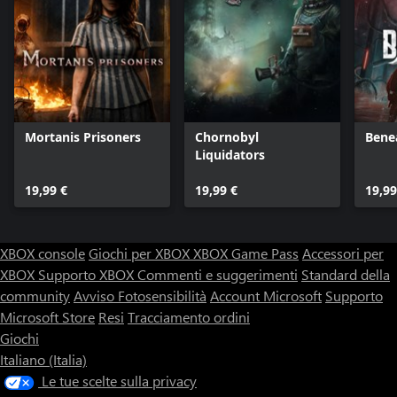
Mortanis Prisoners
Chornobyl
Bene
Liquidators
19,99 €
19,99 €
19,99
XBOX console
Giochi per XBOX
XBOX Game Pass
Accessori per
XBOX
Supporto XBOX
Commenti e suggerimenti
Standard della
community
Avviso Fotosensibilità
Account Microsoft
Supporto
Microsoft Store
Resi
Tracciamento ordini
Giochi
Italiano (Italia)
Le tue scelte sulla privacy