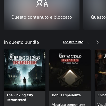
Questo contenuto è bloccato
Questo
Mostra tutto
In questo bundle
The Sinking City
Bonus Esperienza
Chic
Remastered
Visualizza componente
Visua