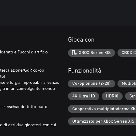
Gioca con
gerato e Fuochi d'artificio
XBOX Series X|S
XBOX C
ratesca azione/GdR co-op
Funzionalità
to!
rse e forgia improbabili alleanze,
Co-op online (2-20)
Multipl
rgiti in un coinvolgente mondo
4K Ultra HD
HDR10
Sin
rse, rischiando tutto pur di
Cooperativo multipiattaforma Xb
Ottimizzato per Xbox Series X|S
di altri due giocatori, con cui