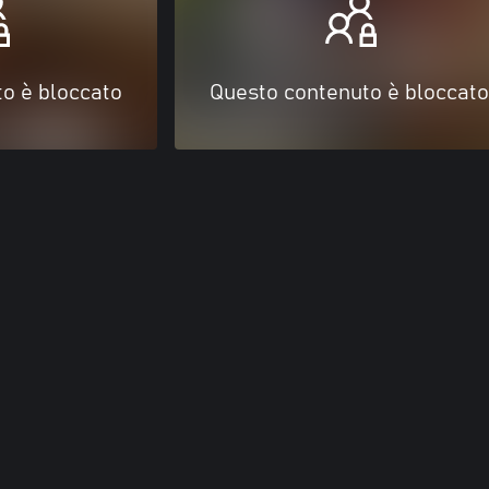
o è bloccato
Questo contenuto è bloccato