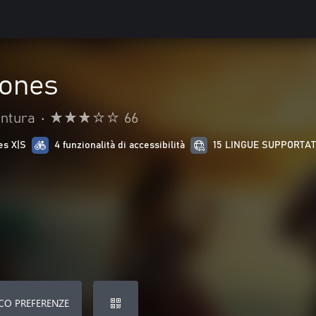
Bones
entura
•
66
es X|S
4 funzionalità di accessibilità
15 LINGUE SUPPORTA
CO PREFERENZE