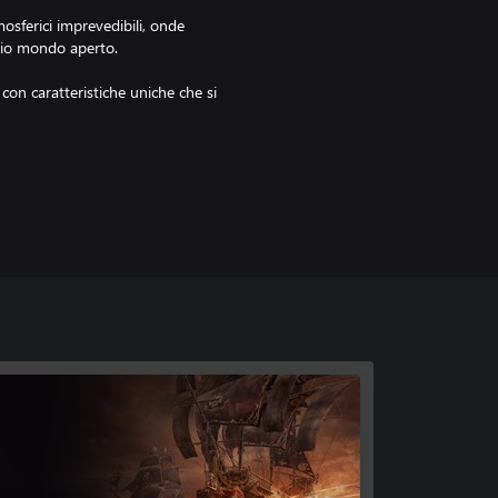
tmosferici imprevedibili, onde
pio mondo aperto.
 con caratteristiche uniche che si
re contratti più rischiosi e
isoft, un account Microsoft e un
e).