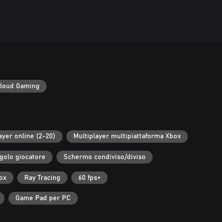
loud Gaming
ayer online (2-20)
Multiplayer multipiattaforma Xbox
golo giocatore
Schermo condiviso/diviso
ox
Ray Tracing
60 fps+
Game Pad per PC