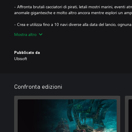
- Affronta brutali cacciatori di pirati, letali mostri marini, eventi a
anomale gigantesche e molto altro ancora mentre esplori un am
- Crea e utilizza fino a 10 navi diverse alla data del lancio, ognuna
abbinano al tuo stile di gioco.
Mostra altro
- Aumenta la tua infamia e sblocca risorse e opportunità per riceve
potenziare il tuo equipaggiamento.
Pubblicato da
Ubisoft
Sono necessari una connessione a internet stabile, un account Ub
abbonamento Game Pass Ultimate o Core (venduti separatament
Confronta edizioni