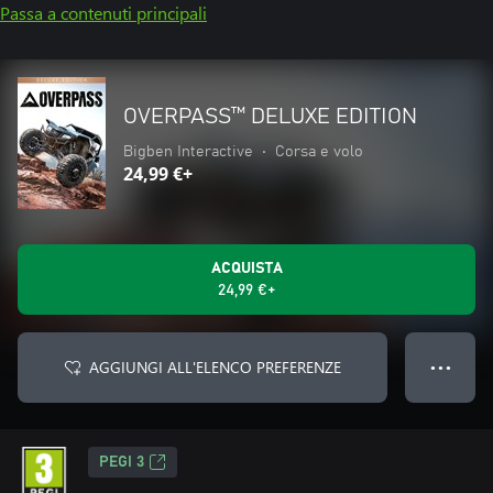
Passa a contenuti principali
OVERPASS™ DELUXE EDITION
Bigben Interactive
•
Corsa e volo
24,99 €+
ACQUISTA
24,99 €+
AGGIUNGI ALL'ELENCO PREFERENZE
● ● ●
PEGI 3