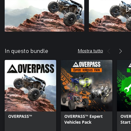
Mostra tutto
In questo bundle
OVERPASS™
OVERPASS™ Expert
OVER
Vehicles Pack
Start