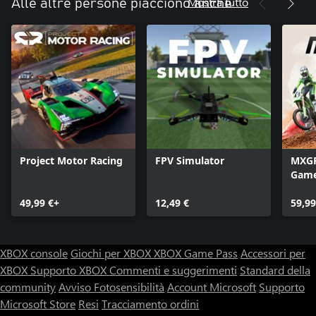
Mostra tutto
Alle altre persone piacciono anche
Project Motor Racing
FPV Simulator
MXGP 
Gam
49,99 €+
12,49 €
59,99
XBOX console
Giochi per XBOX
XBOX Game Pass
Accessori per
XBOX
Supporto XBOX
Commenti e suggerimenti
Standard della
community
Avviso Fotosensibilità
Account Microsoft
Supporto
Microsoft Store
Resi
Tracciamento ordini