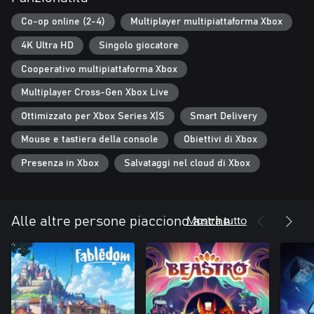
oggetto che crei e ogni abitante che aiuti ti porterà un passo più
vicino al tuo obiettivo: risolvere ognuno dei loro misteri per
Co-op online (2-4)
Multiplayer multipiattaforma Xbox
salvare questo mondo magico dalla sua corruzione.
4K Ultra HD
Singolo giocatore
Cooperativo multipiattaforma Xbox
Multiplayer Cross-Gen Xbox Live
Ottimizzato per Xbox Series X|S
Smart Delivery
Mouse e tastiera della console
Obiettivi di Xbox
Presenza in Xbox
Salvataggi nel cloud di Xbox
Mostra tutto
Alle altre persone piacciono anche