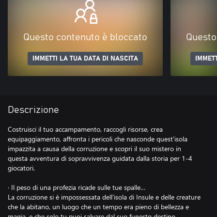
Questo contenuto è bloccato
Questo
IMMETTI LA TUA DATA DI NASCITA
IMMETT
Descrizione
Costruisci il tuo accampamento, raccogli risorse, crea
equipaggiamento, affronta i pericoli che nasconde quest'isola
impazzita a causa della corruzione e scopri il suo mistero in
questa avventura di sopravvivenza guidata dalla storia per 1-4
giocatori.
· Il peso di una profezia ricade sulle tue spalle…
La corruzione si è impossessata dell'isola di Insule e delle creature
che la abitano, un luogo che un tempo era pieno di bellezza e
magia, e che solo tu puoi salvare dal suo funesto destino.