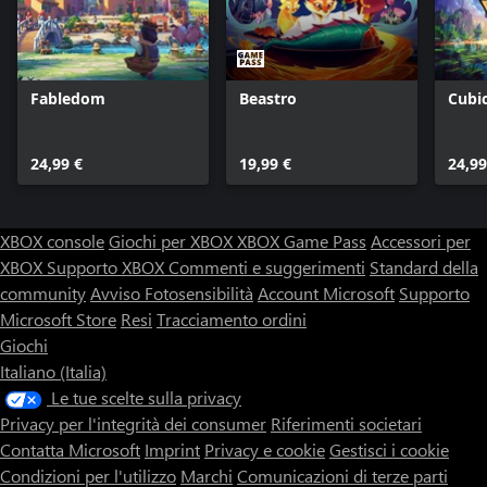
Fabledom
Beastro
Cubi
24,99 €
19,99 €
24,99
XBOX console
Giochi per XBOX
XBOX Game Pass
Accessori per
XBOX
Supporto XBOX
Commenti e suggerimenti
Standard della
community
Avviso Fotosensibilità
Account Microsoft
Supporto
Microsoft Store
Resi
Tracciamento ordini
Giochi
Italiano (Italia)
Le tue scelte sulla privacy
Privacy per l'integrità dei consumer
Riferimenti societari
Contatta Microsoft
Imprint
Privacy e cookie
Gestisci i cookie
Condizioni per l'utilizzo
Marchi
Comunicazioni di terze parti