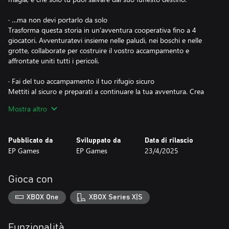
· …ma non devi portarlo da solo
Trasforma questa storia in un'avventura cooperativa fino a 4
giocatori. Avventuratevi insieme nelle paludi, nei boschi e nelle
grotte, collaborate per costruire il vostro accampamento e
affrontate uniti tutti i pericoli.
· Fai del tuo accampamento il tuo rifugio sicuro
Mettiti al sicuro e preparati a continuare la tua avventura. Crea
strumenti, migliora le tue armi, costruisci edifici, prenditi cura
Mostra altro
delle tue colture e dei tuoi animali, o persino cucina per
riprendere le forze. Convinci i suoi abitanti a mostrarti i progetti
per migliorare le strutture e trasformalo nella tua casa.
Pubblicato da
Sviluppato da
Data di rilascio
EP Games
EP Games
23/4/2025
· Non abbassare la guardia su un'isola impazzita a causa della
corruzione
Aiuta e impara dalle usanze delle creature dell'isola, ma procedi
Gioca con
con cautela. Armati, caccia risorse, difenditi e cerca la guida dei
Protettori per salvare questo mondo magico.
XBOX One
XBOX Series X|S
· Tutto ciò che fai ti avvicinerà al tuo obiettivo finale
Sei la loro ultima speranza. Ogni battaglia che combatti, ogni
Funzionalità