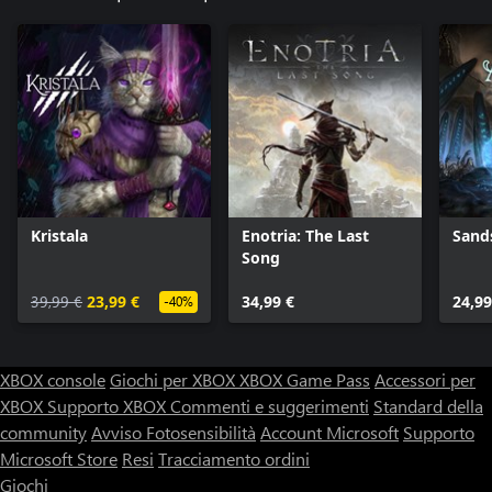
Kristala
Enotria: The Last
Sand
Song
39,99 €
23,99 €
34,99 €
24,99
-40%
XBOX console
Giochi per XBOX
XBOX Game Pass
Accessori per
XBOX
Supporto XBOX
Commenti e suggerimenti
Standard della
community
Avviso Fotosensibilità
Account Microsoft
Supporto
Microsoft Store
Resi
Tracciamento ordini
Giochi