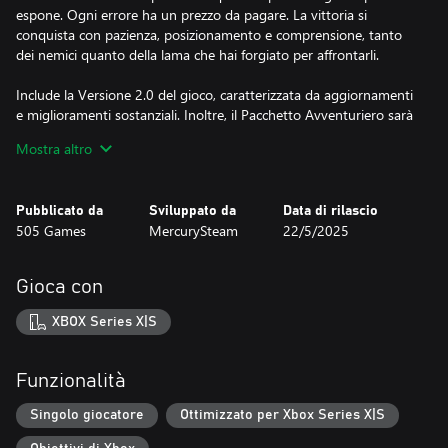
espone. Ogni errore ha un prezzo da pagare. La vittoria si
conquista con pazienza, posizionamento e comprensione, tanto
dei nemici quanto della lama che hai forgiato per affrontarli.
Include la Versione 2.0 del gioco, caratterizzata da aggiornamenti
e miglioramenti sostanziali. Inoltre, il Pacchetto Avventuriero sarà
disponibile gratuitamente per tutti.
Mostra altro
Al cuore di Blades of Fire c'è un sistema di forgiatura che non è
basato sulla creazione, ma sull'impegno.
Pubblicato da
Sviluppato da
Data di rilascio
505 Games
MercurySteam
22/5/2025
Le armi vengono forgiate sull'incudine attraverso scelte
consapevoli che ne definiscono in modo permanente
comportamento, bilanciamento e scopo. Nessuna ricerca di
Gioca con
bottini introvabili. Nessun equipaggiamento usa e getta.
XBOX Series X|S
OGNI LAMA RIFLETTE:
•I materiali che hai scelto.
•I nemici che ti prepari ad affrontare.
Funzionalità
•Il tipo di guerriero che scegli di diventare.
Singolo giocatore
Ottimizzato per Xbox Series X|S
COMBATTIMENTI CON PESO E CONSEGUENZE