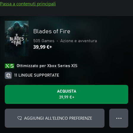
Passa a contenuti principali
Blades of Fire
505 Games
•
Azione e avventura
39,99 €+
Ottimizzato per Xbox Series X|S
11 LINGUE SUPPORTATE
ACQUISTA
39,99 €+
AGGIUNGI ALL'ELENCO PREFERENZE
● ● ●