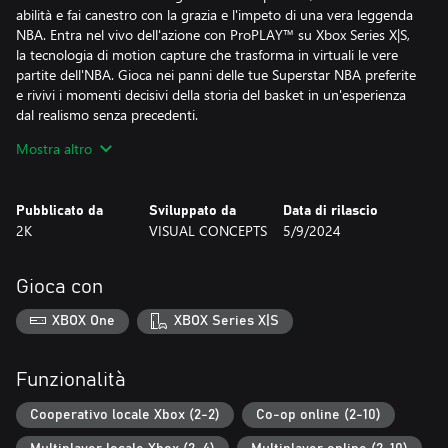
abilità e fai canestro con la grazia e l'impeto di una vera leggenda
NBA. Entra nel vivo dell'azione con ProPLAY™ su Xbox Series X|S,
la tecnologia di motion capture che trasforma in virtuali le vere
partite dell'NBA. Gioca nei panni delle tue Superstar NBA preferite
e rivivi i momenti decisivi della storia del basket in un'esperienza
dal realismo senza precedenti.
Mostra altro
COMPETI IN LA MIA CARRIERA
Onora la memoria delle leggende NBA del passato in La mia
Pubblicato da
Sviluppato da
Data di rilascio
CARRIERA battendo i loro record e creando la dinastia più
2K
VISUAL CONCEPTS
5/9/2024
straordinaria nella storia della pallacanestro. La Città su Xbox
Series X|S: l'ultima frontiera per le aspiranti leggende. Visita il
Parco, gioca su nuovi campi e mostra le tue abilità nel basket da
Gioca con
strada. Oppure fatti un giro nel Quartiere su Xbox One e
completa missioni, ottieni ricompense e fai mordere la polvere ai
XBOX One
XBOX Series X|S
tuoi avversari in modalità di gioco classiche e nuove.
IL TUO MyTEAM, LA TUA NBA
Funzionalità
Quando il gioco si fa duro... stai giocando a MyTEAM. Affronta le
Cooperativo locale Xbox (2-2)
Co-op online (2-10)
formazioni rivali con il tuo roster MyTEAM migliore, sfida gli altri