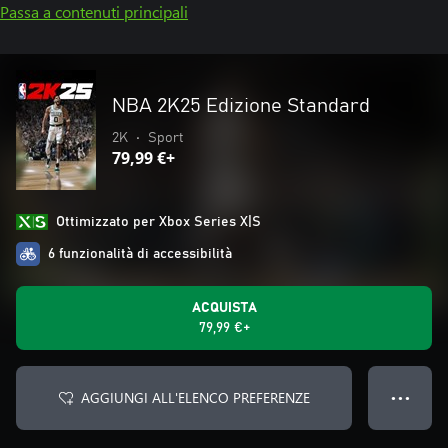
Passa a contenuti principali
NBA 2K25 Edizione Standard
2K
•
Sport
79,99 €+
Ottimizzato per Xbox Series X|S
6 funzionalità di accessibilità
ACQUISTA
79,99 €+
AGGIUNGI ALL'ELENCO PREFERENZE
● ● ●