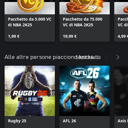
Pacchetto da 5.000 VC
Pacchetto da 75.000
Pacc
di NBA 2K25
VC di NBA 2K25
VC d
1,99 €
19,99 €
4,99 
Mostra tutto
Alle altre persone piacciono anche
Rugby 25
AFL 26
Axis 