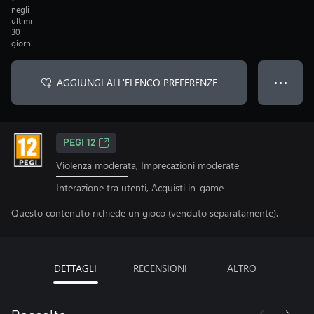
negli
ultimi
30
giorni
AGGIUNGI ALL'ELENCO PREFERENZE
● ● ●
PEGI 12
Violenza moderata, Imprecazioni moderate
Interazione tra utenti, Acquisti in-game
Questo contenuto richiede un gioco (venduto separatamente).
DETTAGLI
RECENSIONI
ALTRO