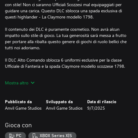
con stile! Non ci saranno Ufficiali Scozzesi mal equipaggiati per
guidare una carica. Questo DLC sblocca una spada esclusiva di
questi highlander - La Claymore modello 1798.
Il contenuto dei DLC è puramente cosmetico. Non avrà alcun
impatto sullo stile di gioco. La tua generosità sarà messa a frutto
per portare alla ribalta questo genere di giochi di ruolo bellici che
tutti noi adoriamo.
Il DLC Alto Comando sblocca 6 uniformi esclusive per la classe
Ufficiale di Fanteria e la spada Claymore modello scozzese 1798.
Sblocchi unici del DLC
Mostra altro
● Sblocca l'uniforme del 92° Gordon Highlanders per l'Impero
britannico.
● Sblocca l'uniforme Legione Polacca della Vistola per l'Impero
Pubblicato da
Sviluppato da
Data di rilascio
Francese.
Anvil Game Studios
Anvil Game Studios
9/7/2025
● Sblocca l'uniforme Lützow Freikorps per il Regno di Prussia.
● Sblocca l'uniforme del Battaglione della Guardia Interna per
l'Impero Russo.
Gioca con
● Sblocca l'uniforme del Battaglione Guardia alla Città di Milano
per il Regno d'Italia.
PC
XBOX Series X|S