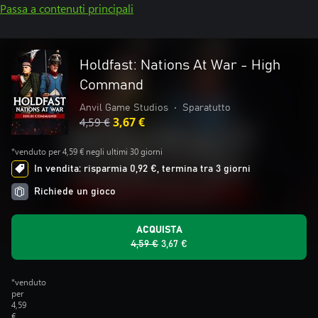
Passa a contenuti principali
Holdfast: Nations At War - High
Command
Anvil Game Studios
•
Sparatutto
4,59 €
3,67 €
*venduto per 4,59 € negli ultimi 30 giorni
In vendita: risparmia 0,92 €, termina tra 3 giorni
Richiede un gioco
ACQUISTA
4,59 €
3,67 €
*venduto
per
4,59
€