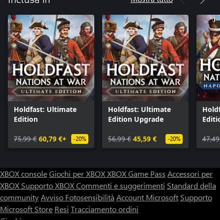
Inclusa in
Holdfast: Ultimate
Holdfast: Ultimate
Hold
Edition
Edition Upgrade
Editi
75,99 €
60,79 €+
56,99 €
45,59 €
47,49
-20%
-20%
XBOX console
Giochi per XBOX
XBOX Game Pass
Accessori per
XBOX
Supporto XBOX
Commenti e suggerimenti
Standard della
community
Avviso Fotosensibilità
Account Microsoft
Supporto
Microsoft Store
Resi
Tracciamento ordini