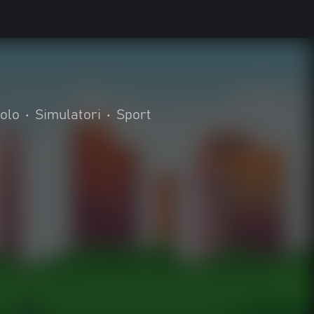
olo
•
Simulatori
•
Sport