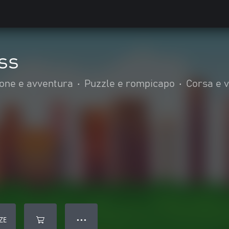
ss
one e avventura
•
Puzzle e rompicapo
•
Corsa e v
ZE
● ● ●