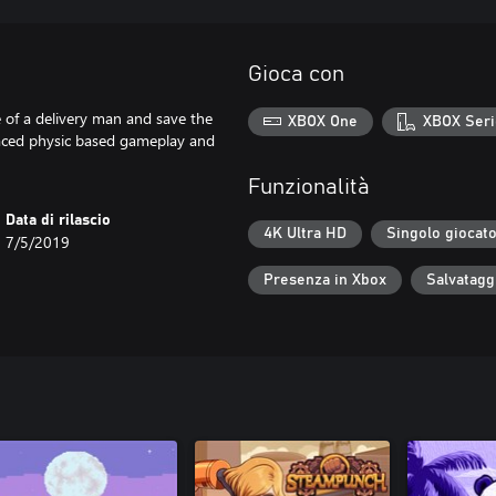
Gioca con
e of a delivery man and save the
XBOX One
XBOX Seri
 paced physic based gameplay and
Funzionalità
Data di rilascio
4K Ultra HD
Singolo giocat
7/5/2019
Presenza in Xbox
Salvatagg