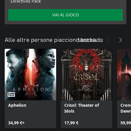
Directives Pack
VAI AL GIOCO
Mostra tutto
Alle altre persone piacciono anche
Aphelion
Crisol: Theater of
Cron
Idols
Daw
34,99 €+
17,99 €
59,99