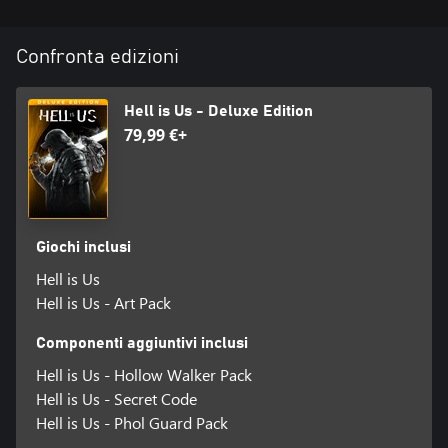
soprannaturali. Dovrai imparare in che modo combattere i mostri
e usare il drone con efficacia per rimanere in vita.
Confronta edizioni
''Hell is Us è incentrato sul concetto della violenza umana come
un ciclo perpetuo alimentato dalle nostre emozioni e dalle nostre
passioni.'' – Jonathan Jacques-Belletête, direttore creativo
Hell is Us - Deluxe Edition
79,99 €+
Giochi inclusi
Hell is Us
Hell is Us - Art Pack
Componenti aggiuntivi inclusi
Hell is Us - Hollow Walker Pack
Hell is Us - Secret Code
Hell is Us - Phol Guard Pack