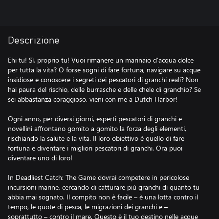
Descrizione
Ehi tu! Sì, proprio tu! Vuoi rimanere un marinaio d’acqua dolce
per tutta la vita? O forse sogni di fare fortuna, navigare su acque
insidiose e conoscere i segreti dei pescatori di granchi reali? Non
hai paura del rischio, delle burrasche e delle chele di granchio? Se
sei abbastanza coraggioso, vieni con me a Dutch Harbor!
Ogni anno, per diversi giorni, esperti pescatori di granchi e
novellini affrontano gomito a gomito la forza degli elementi,
rischiando la salute e la vita. Il loro obiettivo è quello di fare
fortuna e diventare i migliori pescatori di granchi. Ora puoi
diventare uno di loro!
In Deadliest Catch: The Game dovrai competere in pericolose
incursioni marine, cercando di catturare più granchi di quanto tu
abbia mai sognato. Il compito non è facile – è una lotta contro il
tempo, le quote di pesca, le migrazioni dei granchi e –
soprattutto – contro il mare. Questo è il tuo destino nelle acque