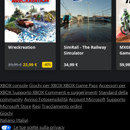
Wreckreation
SimRail - The Railway
MXGP 
Simulator
Gam
39,99 €
23,99 €
34,99 €
59,99
-40%
XBOX console
Giochi per XBOX
XBOX Game Pass
Accessori per
XBOX
Supporto XBOX
Commenti e suggerimenti
Standard della
community
Avviso Fotosensibilità
Account Microsoft
Supporto
Microsoft Store
Resi
Tracciamento ordini
Giochi
Italiano (Italia)
Le tue scelte sulla privacy