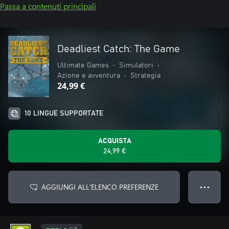
Passa a contenuti principali
Deadliest Catch: The Game
Ultimate Games
•
Simulatori
•
Azione e avventura
•
Strategia
24,99 €
10 LINGUE SUPPORTATE
ACQUISTA
24,99 €
AGGIUNGI ALL'ELENCO PREFERENZE
● ● ●