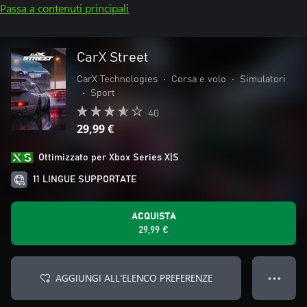
Passa a contenuti principali
CarX Street
CarX Technologies
•
Corsa e volo
•
Simulatori
•
Sport
40
29,99 €
Ottimizzato per Xbox Series X|S
11 LINGUE SUPPORTATE
ACQUISTA
29,99 €
AGGIUNGI ALL'ELENCO PREFERENZE
● ● ●