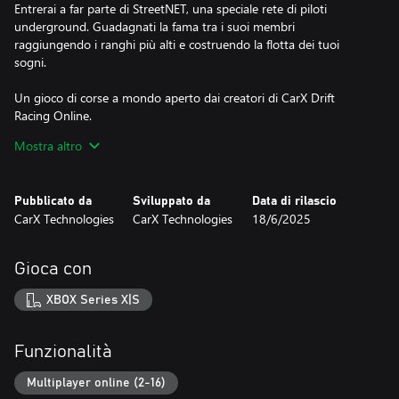
Entrerai a far parte di StreetNET, una speciale rete di piloti
underground. Guadagnati la fama tra i suoi membri
raggiungendo i ranghi più alti e costruendo la flotta dei tuoi
sogni.
Un gioco di corse a mondo aperto dai creatori di CarX Drift
Racing Online.
-------------------------------------------------------
Mostra altro
UN MONDO DI GIOCO VARIEGATO
Un enorme mondo aperto con tantissime cose da fare:
Pubblicato da
Sviluppato da
Data di rilascio
CarX Technologies
CarX Technologies
18/6/2025
Gare di club: sfida i boss di vari club in tantissime zone della città.
Mostra le tue abilità e raggiungi i ranghi dell'élite sfidando gli
avversari più forti.
Gioca con
Gare di Drift Libero: ottieni il maggior numero di punti di drift nei
XBOX Series X|S
parcheggi della città dimostrando la tua abilità nel creare
combinazioni di drift complesse e stupefacenti.
Funzionalità
Gare di drift: punta a ottenere il maggior numero di punti di drift
su pittoreschi tornanti di montagna. Queste piste tortuose
Multiplayer online (2-16)