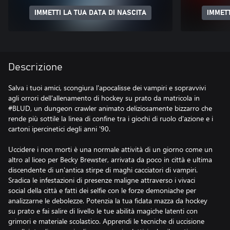
IMMETTI LA TUA DATA DI NASCITA
IMMETT
Descrizione
Salva i tuoi amici, scongiura l'apocalisse dei vampiri e sopravvivi
agli orrori dell'allenamento di hockey su prato da matricola in
#BLUD, un dungeon crawler animato deliziosamente bizzarro che
rende più sottile la linea di confine tra i giochi di ruolo d'azione e i
cartoni ipercinetici degli anni '90.
Uccidere i non morti è una normale attività di un giorno come un
altro al liceo per Becky Brewster, arrivata da poco in città e ultima
discendente di un'antica stirpe di maghi cacciatori di vampiri.
Sradica le infestazioni di presenze maligne attraverso i vivaci
social della città e fatti dei selfie con le forze demoniache per
analizzarne le debolezze. Potenzia la tua fidata mazza da hockey
su prato e fai salire di livello le tue abilità magiche latenti con
grimori e materiale scolastico. Apprendi le tecniche di uccisione