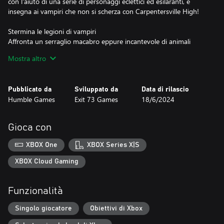
con l'aiuto di una serie di personaggi eclettici ed esilaranti, e
insegna ai vampiri che non si scherza con Carpentersville High!
Stermina le legioni di vampiri
Affronta un serraglio macabro eppure incantevole di animali
vistosamente mutati e di cittadini posseduti dai vampiri. Affronta
Mostra altro
epiche e aspre battaglie contro i boss e difendi la tua città natale.
Gira per i sotterranei di un paesino
Pubblicato da
Sviluppato da
Data di rilascio
Dai la caccia alle forze del male nei corridoi delle scuole, tra le
Humble Games
Exit 73 Games
18/6/2024
corsie dei minimarket e nei centri commerciali. Scopri e accetta le
missioni dai social della città, e sgomina il nemico (tra le varie
attività extrascolastiche) con la tecnologia moderna.
Gioca con
In una classe tutta tua
XBOX One
XBOX Series X|S
La vita da matricola è frenetica, a maggior ragione se si è nuovi
del posto e, per giunta, a caccia di vampiri. Fai amicizia con
XBOX Cloud Gaming
compagni di classe singolari e memorabili, e trova la tua strada
da adolescente nel mondo di #BLUD.
Funzionalità
Sviluppa il tuo arsenale
Singolo giocatore
Obiettivi di Xbox
Scopri e ottieni i potenziamenti per la mazza da hockey su prato
ammazzavampiri di Becky per affrontare le sempre più numerose