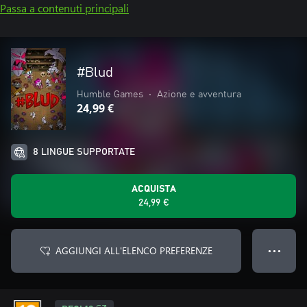
Passa a contenuti principali
#Blud
Humble Games
•
Azione e avventura
24,99 €
8 LINGUE SUPPORTATE
ACQUISTA
24,99 €
AGGIUNGI ALL'ELENCO PREFERENZE
● ● ●