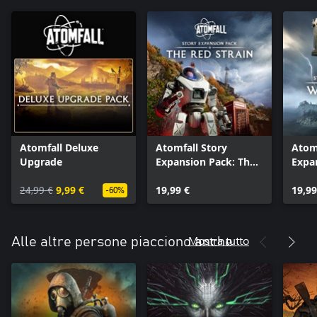
Atomfall Deluxe
Atomfall Story
Atomf
Upgrade
Expansion Pack: The
Expa
Red Strain
24,99 €
9,99 €
19,99 €
19,99
-60%
Mostra tutto
Alle altre persone piacciono anche