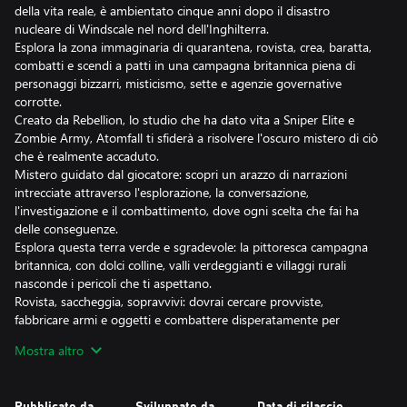
della vita reale, è ambientato cinque anni dopo il disastro
nucleare di Windscale nel nord dell'Inghilterra.
Esplora la zona immaginaria di quarantena, rovista, crea, baratta,
combatti e scendi a patti in una campagna britannica piena di
personaggi bizzarri, misticismo, sette e agenzie governative
corrotte.
Creato da Rebellion, lo studio che ha dato vita a Sniper Elite e
Zombie Army, Atomfall ti sfiderà a risolvere l'oscuro mistero di ciò
che è realmente accaduto.
Mistero guidato dal giocatore: scopri un arazzo di narrazioni
intrecciate attraverso l'esplorazione, la conversazione,
l'investigazione e il combattimento, dove ogni scelta che fai ha
delle conseguenze.
Esplora questa terra verde e sgradevole: la pittoresca campagna
britannica, con dolci colline, valli verdeggianti e villaggi rurali
nasconde i pericoli che ti aspettano.
Rovista, saccheggia, sopravvivi: dovrai cercare provviste,
fabbricare armi e oggetti e combattere disperatamente per
sopravvivere!
Mostra altro
Combattimento disperato: poiché le armi e le munizioni
scarseggiano, in ogni frenetico scontro dovrai unire abilità di tiro
Pubblicato da
Sviluppato da
Data di rilascio