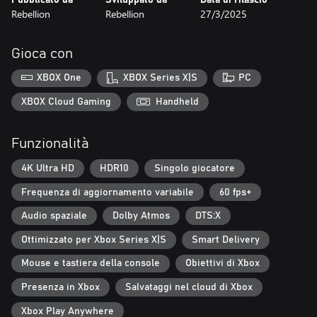
e feroce combattimento corpo a corpo. Mantieni la calma per
Rebellion
Rebellion
27/3/2025
mantenere una mira stabile e assicurati di avere l'energia
necessaria per afferrare la mazza da cricket e sferrare il colpo
letale.
Gioca con
Ambientazione verdeggiante e sgradevole: la pittoresca
campagna britannica, con dolci colline verdi, valli rigogliose e
XBOX One
XBOX Series X|S
PC
villaggi rurali, nasconde dei pericoli. Esplora rovine controllate da
sette, grotte naturali, bunker nucleari e altro ancora mentre
XBOX Cloud Gaming
Handheld
esplori questo mondo denso e minaccioso.
Windscale reinventato: una rivisitazione fittizia di un evento del
Funzionalità
mondo reale, Atomfall trae spunto dalla fantascienza, dall'horror
popolare e dagli effetti della Guerra Fredda per creare un mondo
4K Ultra HD
HDR10
Singolo giocatore
che è inquietantemente familiare, ma completamente alieno.
Frequenza di aggiornamento variabile
60 fps+
Audio spaziale
Dolby Atmos
DTS:X
Ottimizzato per Xbox Series X|S
Smart Delivery
Mouse e tastiera della console
Obiettivi di Xbox
Presenza in Xbox
Salvataggi nel cloud di Xbox
Xbox Play Anywhere