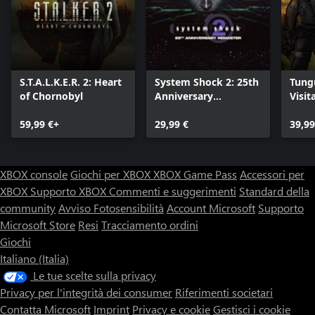
S.T.A.L.K.E.R. 2: Heart
System Shock 2: 25th
Tung
of Chornobyl
Anniversary
Visit
Remaster
Editi
59,99 €+
29,99 €
39,99
XBOX console
Giochi per XBOX
XBOX Game Pass
Accessori per
XBOX
Supporto XBOX
Commenti e suggerimenti
Standard della
community
Avviso Fotosensibilità
Account Microsoft
Supporto
Microsoft Store
Resi
Tracciamento ordini
Giochi
Italiano (Italia)
Le tue scelte sulla privacy
Privacy per l'integrità dei consumer
Riferimenti societari
Contatta Microsoft
Imprint
Privacy e cookie
Gestisci i cookie