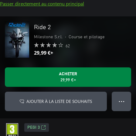
Passer directement au contenu principal
Ride 2
Milestone S.r.l.
•
Course et pilotage
62
29,99 €+
ACHETER
29,99 €+
AJOUTER À LA LISTE DE SOUHAITS
● ● ●
PEGI 3