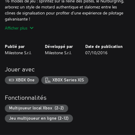
16 modes de jeu : sprintez sur la reine des pistes, le Nürburgring,
arborez un style de motard authentique et slalomez entre les
cônes de signalisation pour profiter d'une expérience de pilotage
galvanisante !
Afficher plus
Publié par
Développé par
Date de publication
Milestone S.r.l.
Milestone S.r.l.
07/10/2016
Jouer avec
XBOX One
XBOX Series X|S
Fonctionnalités
Multijoueur local Xbox (2-2)
Jeu multijoueur en ligne (2-12)