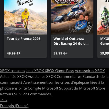
Tour de France 2026
World of Outlaws:
MXGP 
Dirt Racing 24 Gold
Gam
Edition
49,99 €+
39,99 €+
59,99
XBOX consoles
Jeux XBOX
XBOX Game Pass
Accessoires XBOX
Actualités XBOX
Assistance XBOX
Commentaires
Standards de la
communauté
Avertissement sur les crises d’épilepsie liées à la
photosensibilité
Compte Microsoft
Support du Microsoft Store
Retours
Suivi des commandes
Jeux
Français (France)