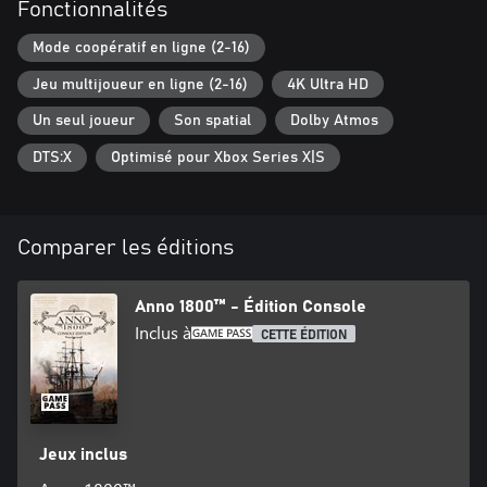
variété de personnages IA ou attachez-vous à construire et
Fonctionnalités
embellir un vaste empire.
Mode coopératif en ligne (2-16)
Jeu multijoueur en ligne (2-16)
4K Ultra HD
Un seul joueur
Son spatial
Dolby Atmos
DTS:X
Optimisé pour Xbox Series X|S
Comparer les éditions
Anno 1800™ - Édition Console
Inclus à
CETTE ÉDITION
Jeux inclus