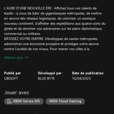
L'AUBE D'UNE NOUVELLE ÈRE : Affichez tous vos talents de
leader : à vous de bâtir de gigantesques métropoles, de mettre
en œuvre des réseaux logistiques, de coloniser un exotique
nouveau continent, d'affréter des expéditions aux quatre coins du
globe et de dominer vos adversaires sur les plans diplomatique,
commercial ou militaire.
BÂTISSEZ VOTRE EMPIRE. Développez de vastes métropoles,
administrez une économie prospère et protégez votre œuvre
contre l'avidité de vos rivaux. Pour mener vos villes à la
prospérité, vous devrez apprendre à vous adapter à toutes les
Afficher plus
situations.
UNE EXPÉRIENCE DE GESTION URBAINE UNIQUE : Inclut une
campagne scénarisée, un mode bac à sable personnalisable et
Publié par
Développé par
Date de publication
une expérience multijoueur.
UBISOFT
BLUE BYTE
16/04/2023
DE NOUVELLES FONCTIONNALITÉS POUR UN NOUVEL ÂGE,
comme des expéditions aux quatre coins du monde pour
courtiser la gloire et la fortune et une nouvelle fonction de main-
Jouer avec
d'œuvre qui rendra la gestion de vos usines plus exigeante et
réaliste que jamais.
XBOX Series X|S
XBOX Cloud Gaming
DIVERSES MANIÈRES DE JOUER : C'est vous qui décidez du tour
que prendra votre partie ! Repoussez vos limites face à toute une