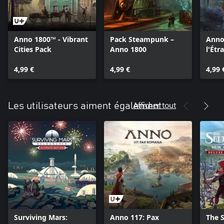
Anno 1800™ - Vibrant
Pack Steampunk –
Anno
Cities Pack
Anno 1800
l'Étr
4,99 €
4,99 €
4,99 
Afficher tout
Les utilisateurs aiment également
Surviving Mars:
Anno 117: Pax
The 