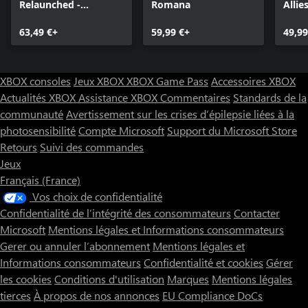
Relaunched -
Romana
Allie
Ultimate Edition
63,49 €+
59,99 €+
49,99
XBOX consoles
Jeux XBOX
XBOX Game Pass
Accessoires XBOX
Actualités XBOX
Assistance XBOX
Commentaires
Standards de la
communauté
Avertissement sur les crises d’épilepsie liées à la
photosensibilité
Compte Microsoft
Support du Microsoft Store
Retours
Suivi des commandes
Jeux
Français (France)
Vos choix de confidentialité
Confidentialité de l’intégrité des consommateurs
Contacter
Microsoft
Mentions légales et Informations consommateurs
Gerer ou annuler l’abonnement
Mentions légales et
Informations consommateurs
Confidentialité et cookies
Gérer
les cookies
Conditions d'utilisation
Marques
Mentions légales
tierces
À propos de nos annonces
EU Compliance DoCs