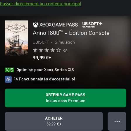
Passer directement au contenu principal
Anno 1800™ - Édition Console
UBISOFT
•
Simulation
98
39,99 €+
Optimisé pour Xbox Series X|S
14 Fonctionnalités d’accessibilité
OBTENIR GAME PASS
Inclus dans Premium
ACHETER
● ● ●
39,99 €+