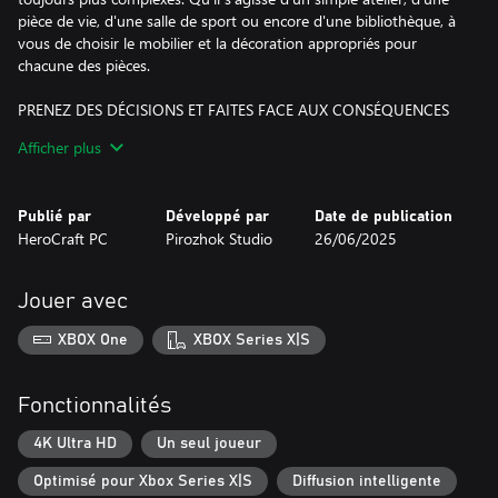
pièce de vie, d'une salle de sport ou encore d'une bibliothèque, à
vous de choisir le mobilier et la décoration appropriés pour
chacune des pièces.
PRENEZ DES DÉCISIONS ET FAITES FACE AUX CONSÉQUENCES
Clients, relations et décisions... Trois aspects essentiels de votre
Afficher plus
métier que vous devrez gérer d'une main de maître ! À vous
d'entretenir votre réputation auprès des différentes factions
belligérantes pour qu'elles vous accordent leur protection et leurs
Publié par
Développé par
Date de publication
faveurs. Les commandes que vous décidez de réaliser et la
HeroCraft PC
Pirozhok Studio
26/06/2025
manière dont vous traitez avec chaque faction influencent le
monde du jeu et auront de multiples répercussions, tant
tragiques que drôles ou inattendues.
Jouer avec
FAITES-VOUS UN NOM PARMI LES PLUS GRANDS FORGERONS
XBOX One
XBOX Series X|S
Gérez vos commandes et augmentez votre niveau de prestige
pour attirer des clients toujours plus célèbres et fortunés dans
votre atelier. Pour cela, restez toujours à l'affût des demandes les
Fonctionnalités
plus prestigieuses, comme celle d'un baron souhaitant réaliser
une somptueuse bague pour sa fille ou encore celle de l'émissaire
4K Ultra HD
Un seul joueur
du roi désirant forger une épée unique au monde.
Optimisé pour Xbox Series X|S
Diffusion intelligente