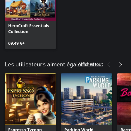
HeroCraft Essentials
Collection
69,49 €+
Afficher tout
Les utilisateurs aiment également
Espresso Tycoon
Parking World
Bart