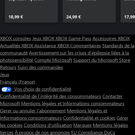
18,99 €
24,99 €
17,99
XBOX consoles
Jeux XBOX
XBOX Game Pass
Accessoires XBOX
Actualités XBOX
Assistance XBOX
Commentaires
Standards de la
communauté
Avertissement sur les crises d’épilepsie liées à la
photosensibilité
Compte Microsoft
Support du Microsoft Store
Retours
Suivi des commandes
Jeux
Français (France)
Vos choix de confidentialité
Confidentialité de l’intégrité des consommateurs
Contacter
Microsoft
Mentions légales et Informations consommateurs
Gerer ou annuler l’abonnement
Mentions légales et
Informations consommateurs
Confidentialité et cookies
Gérer
les cookies
Conditions d'utilisation
Marques
Mentions légales
tierces
À propos de nos annonces
EU Compliance DoCs