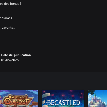
nez des bonus !
r d’âmes
s payants...
amanisme avec les orques.
personnel. Mentir aux chasseurs de
Date de publication
ant de dire « Non » au délégué
01/05/2025
isolé