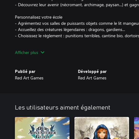
- Découvrez leur avenir (nécromant, archimage, paysan...) et gag
Personnalisez votre école
- Agrémentez vos salles de puissants objets comme le lit mangeu
- Accueillez des créatures légendaires : dragons, gardiens...
- Choisissez le règlement : punitions terribles, cantine bio, dortoir
Traitez avec les Factions
Afficher plus
- Négocier avec la Guilde. Demander son aide au roi. Discuter ch
- Menacer le Seigneur des Ténèbres. Faire semblant d’écouter le 
sorcières.
Publié par
Développé par
- Chaque choix peut avoir des conséquences. Réfléchissez bien av
Red Art Games
Red Art Games
des élèves !
Luttez contre les ténèbres
- Échappez aux ténèbres en construisant dans un environnement 
- Collectionnez les grimoires puissants
Les utilisateurs aiment également
- Tirez parti des bonus de vos élèves tout au long du jeu !