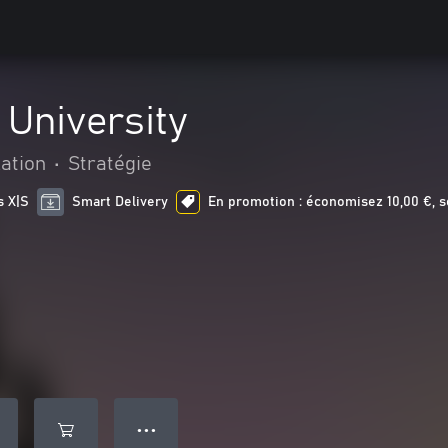
 University
ation
•
Stratégie
s X|S
Smart Delivery
En promotion : économisez 10,00 €, s
● ● ●