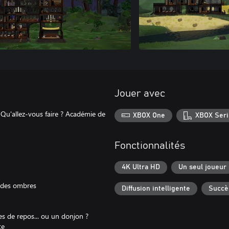
Jouer avec
 Qu'allez-vous faire ? Académie de
XBOX One
XBOX Seri
Fonctionnalités
4K Ultra HD
Un seul joueur
ck des ombres
Diffusion intelligente
Succè
les de repos... ou un donjon ?
te