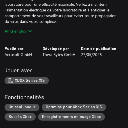
laboratoire pour une efficacité maximale. Veillez à maintenir
l'alimentation électrique de votre laboratoire et à anticiper le
comportement de vos travailleurs pour éviter toute propagation
du virus dans votre complexe.
Afficher plus
Découvrez et déverrouillez une tonne de nouvelles technologies.
De nouvelles améliorations vous permettront de collecter des
matériaux de grade plus élevé et de fabriquer des équipements
Publié par
Développé par
Date de publication
de haute technologie. De nouvelles machines et progrès
Aerosoft GmbH
Thera Bytes GmbH
27/05/2025
techniques vous aideront à progresser au sein des quatre grades
technologiques pour parachever le remède.
Jouer avec
Votre objectif final est de guérir les zombies. Mais avant toute
chose, vous allez devoir en capturer à l'aide d'armes cryogéniques
XBOX Series X|S
sophistiquées. Escortez vos zombies bien conservés dans des
blocs de glace jusqu'à la chambre de traitement. Dans cette salle,
des hybrides mi-humains, mi-zombies, les « hominizombus »,
Fonctionnalités
verront le jour et seront ravis de vous aider. Mais attention : si un
hominizombus est de mauvaise humeur, il peut devenir instable,
Un seul joueur
Optimisé pour Xbox Series X|S
voire totalement saccager votre laboratoire. Veillez constamment
Succès Xbox
Enregistrements en nuage Xbox
à leur bonheur, guérissez-en davantage pour grossir vos effectifs
et DÉZOMBIFIEZ le monde.