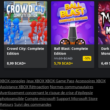
Crowd City: Complete
Ball Blast: Complete
Dark
Edition
Edition
Mons
11,59 $CAD
-50%
8,99 $CAD+
5,79 $CAD+
6,49
XBOX consoles
Jeux XBOX
XBOX Game Pass
Accessoires XBOX
Assistance XBOX
Rétroaction
Normes communautaires
Avertissement concernant le risque de crise d'épilepsie
photosensible
Compte microsoft
Support Microsoft Store
Retours
Suivi des commandes