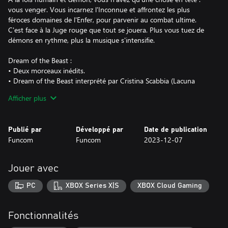
vous venger. Vous incarnez l'Inconnue et affrontez les plus
féroces domaines de l'Enfer, pour parvenir au combat ultime.
C'est face à la Juge rouge que tout se jouera. Plus vous tuez de
démons en rythme, plus la musique s'intensifie.
Dream of the Beast :
• Deux morceaux inédits.
• Dream of the Beast interprété par Cristina Scabbia (Lacuna
Coil).
Afficher plus
• Leviathan interprété par Will Ramos (Lorna Shore).
• Une nouvelle arme : La Main rouge. Tirez des rafales rythmées à
durée variable.
Publié par
Développé par
Date de publication
• Trois tenues avec bonus passifs.
Funcom
Funcom
2023-12-07
Purgatory :
• Trois morceaux inédits.
Jouer avec
• Goodbye, My Morning Star interprété par Matt Heafy (Trivium).
• Swallow the Fire interprété par Melissa Bonny (Ad Infinitum).
PC
XBOX Series X|S
XBOX Cloud Gaming
• Mouth of Hell interprété par Joe Bad (Fit for an Autopsy).
• Une nouvelle arme : Telos. Avec ce puissant arc, abattez les
démons à coups de flèches.
Fonctionnalités
• Trois tenues surpuissantes.