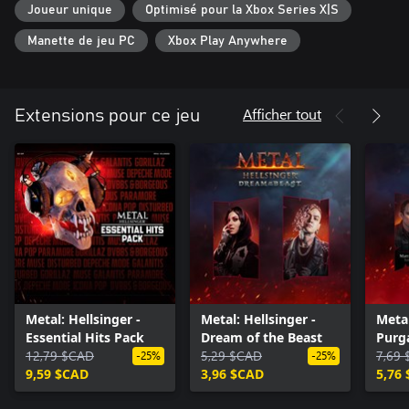
Joueur unique
Optimisé pour la Xbox Series X|S
Essential Hits Pack :
Manette de jeu PC
Xbox Play Anywhere
• Gorillaz – Feel Good Inc.
• Muse – Uprising
• Depeche Mode – Personal Jesus
• Icona Pop – I Love It (feat. Charli XCX)
Afficher tout
Extensions pour ce jeu
• DVBBS & Borgeous – Tsunami
• Disturbed – Down With the Sickness
• Galantis – Runaway (U & I)
• Paramore – Misery Business
Note : la fonctionnalité multipiste des compositions n'est pas
disponible avec les morceaux sous licence.
Metal: Hellsinger -
Metal: Hellsinger -
Metal
Essential Hits Pack
Dream of the Beast
Purg
12,79 $CAD
5,29 $CAD
7,69
-25%
-25%
9,59 $CAD
3,96 $CAD
5,76