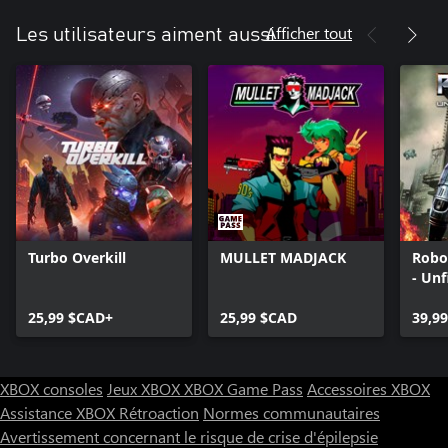
Afficher tout
Les utilisateurs aiment aussi
Turbo Overkill
MULLET MADJACK
Robo
- Unf
25,99 $CAD+
25,99 $CAD
39,9
XBOX consoles
Jeux XBOX
XBOX Game Pass
Accessoires XBOX
Assistance XBOX
Rétroaction
Normes communautaires
Avertissement concernant le risque de crise d'épilepsie