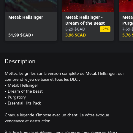
Metal: Hellsinger
Metal: Hellsinger -
Metal
Dream of the Beast
Purg
5,29 $CAD
7,69
-25%
51,99 $CAD+
3,96 $CAD
5,76
Description
Mettez les griffes sur la version complète de Metal: Hellsinger, qui
comprend le jeu de base et tous les DLC :
• Metal: Hellsinger
• Dream of the Beast
• Purgatory
• Essential Hits Pack
Chaque légende s'impose avec un chant. Le vôtre évoque
vengeance et destruction.
À la fois humain et démon, vous n'avez qu'une chose en tête :