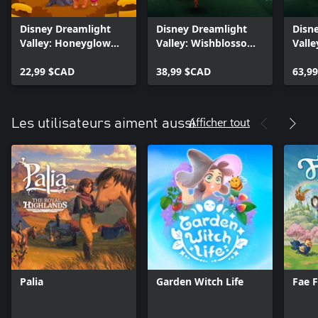
Disney Dreamlight
Disney Dreamlight
Disn
Valley: Honeyglow
Valley: Wishblossom
Vall
Woods
Ranch
Ranc
22,99 $CAD
38,99 $CAD
Delu
63,9
Afficher tout
Les utilisateurs aiment aussi
Palia
Garden Witch Life
Fae 