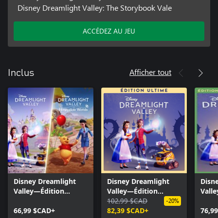
Disney Dreamlight Valley: The Storybook Vale
ACCÉDEZ AU JEU
Afficher tout
Inclus
Disney Dreamlight
Disney Dreamlight
Disn
Valley—Édition
Valley—Édition
Vall
Honeyglow Woods
Ultime
102,99 $CAD
Wish
-20%
66,99 $CAD+
82,39 $CAD+
76,9