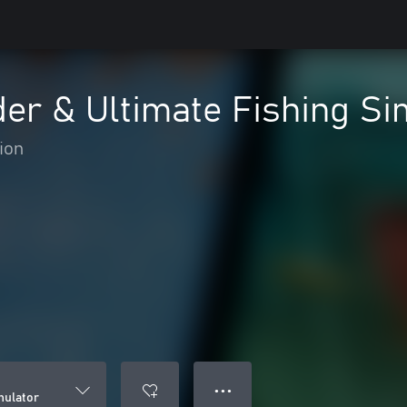
er & Ultimate Fishing Si
ion
● ● ●
mulator