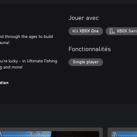
Jouer avec
XBOX One
XBOX Seri
d through the ages to build
auna!
Fonctionnalités
u're lucky - in Ultimate Fishing
Single player
ing and more!
ation