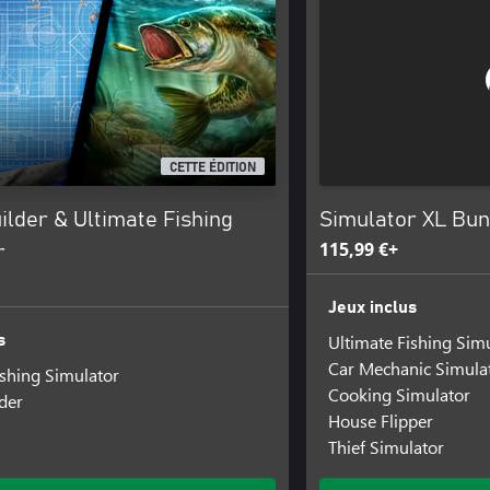
CETTE ÉDITION
lder & Ultimate Fishing
Simulator XL Bun
115,99 €+
r
Jeux inclus
Ultimate Fishing Sim
s
Car Mechanic Simula
ishing Simulator
Cooking Simulator
der
House Flipper
Thief Simulator