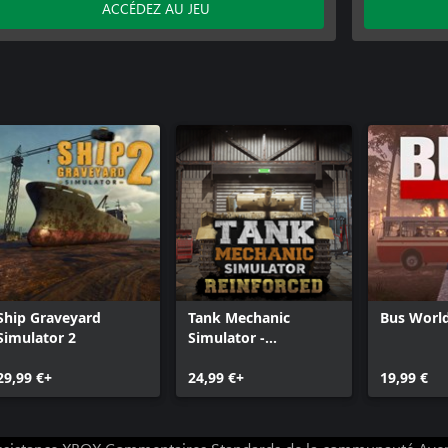
ACCÉDEZ AU JEU
Ship Graveyard
Tank Mechanic
Bus Worl
Simulator 2
Simulator -
Reinforced
29,99 €+
24,99 €+
19,99 €