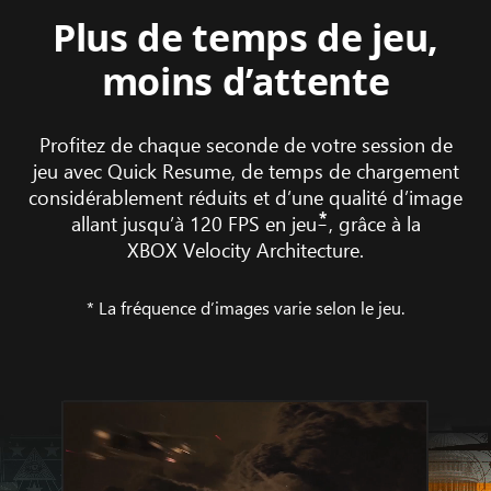
Plus de temps de jeu,
moins d’attente
Profitez de chaque seconde de votre session de
jeu avec Quick Resume, de temps de chargement
considérablement réduits et d’une qualité d’image
*
allant jusqu’à 120 FPS en jeu
, grâce à la
XBOX Velocity Architecture.
* La fréquence d’images varie selon le jeu.
Montage
de
Call of Duty: Black Ops 6
sur