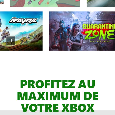
Carrousel
animé
de
jeux
PROFITEZ AU
XBOX Game Pass,
ESPACE
MAXIMUM DE
RÉSERVÉ
VOTRE XBOX