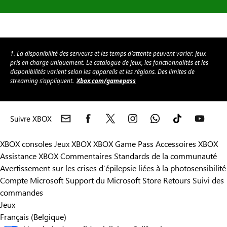
1. La disponibilité des serveurs et les temps d’attente peuvent varier. Jeux
pris en charge uniquement. Le catalogue de jeux, les fonctionnalités et les
disponibilités varient selon les appareils et les régions. Des limites de
streaming s’appliquent.
Xbox.com/gamepass
Suivre XBOX
XBOX consoles
Jeux XBOX
XBOX Game Pass
Accessoires XBOX
Assistance XBOX
Commentaires
Standards de la communauté
Avertissement sur les crises d’épilepsie liées à la photosensibilité
Compte Microsoft
Support du Microsoft Store
Retours
Suivi des
commandes
Jeux
Français (Belgique)