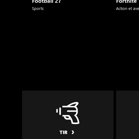
Football 27
Fortnite
Sports
Action et av
TIR