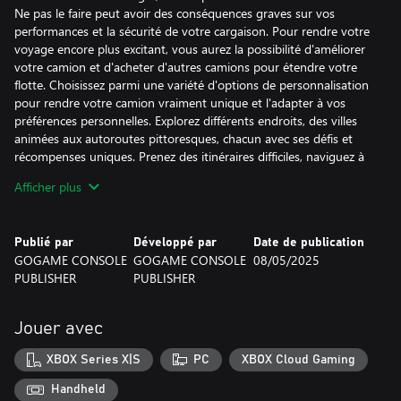
Ne pas le faire peut avoir des conséquences graves sur vos
performances et la sécurité de votre cargaison. Pour rendre votre
voyage encore plus excitant, vous aurez la possibilité d'améliorer
votre camion et d'acheter d'autres camions pour étendre votre
flotte. Choisissez parmi une variété d'options de personnalisation
pour rendre votre camion vraiment unique et l'adapter à vos
préférences personnelles. Explorez différents endroits, des villes
animées aux autoroutes pittoresques, chacun avec ses défis et
récompenses uniques. Prenez des itinéraires difficiles, naviguez à
travers des terrains difficiles et surmontez les obstacles sur votre
Afficher plus
chemin pour devenir le meilleur chauffeur de camion du jeu. Avec
des graphismes réalistes et un gameplay immersif, ce simulateur
de camion vous tiendra sûrement occupé pendant des heures.
Publié par
Développé par
Date de publication
Alors, qu'attendez-vous ? Préparez-vous à prendre la route et à
GOGAME CONSOLE
GOGAME CONSOLE
08/05/2025
commencer votre voyage pour devenir le chauffeur de camion
PUBLISHER
PUBLISHER
ultime dès aujourd'hui !
Jouer avec
XBOX Series X|S
PC
XBOX Cloud Gaming
Handheld