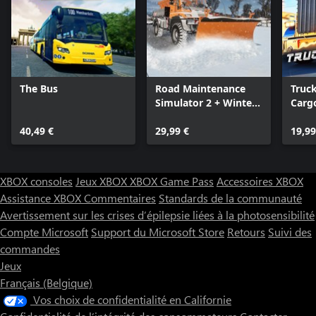
The Bus
Road Maintenance
Truc
Simulator 2 + Winter
Cargo
Services
USA
40,49 €
29,99 €
19,99
XBOX consoles
Jeux XBOX
XBOX Game Pass
Accessoires XBOX
Assistance XBOX
Commentaires
Standards de la communauté
Avertissement sur les crises d’épilepsie liées à la photosensibilité
Compte Microsoft
Support du Microsoft Store
Retours
Suivi des
commandes
Jeux
Français (Belgique)
Vos choix de confidentialité en Californie