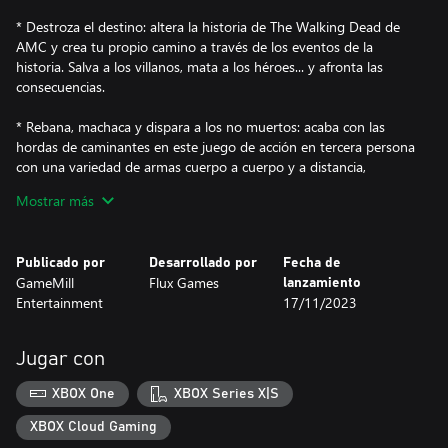
* Destroza el destino: altera la historia de The Walking Dead de
AMC y crea tu propio camino a través de los eventos de la
historia. Salva a los villanos, mata a los héroes... y afronta las
consecuencias.
* Rebana, machaca y dispara a los no muertos: acaba con las
hordas de caminantes en este juego de acción en tercera persona
con una variedad de armas cuerpo a cuerpo y a distancia,
incluyendo bates, katanas, revólveres, escopetas y ballestas.
Mostrar más
* Juega con 13 personajes icónicos: crea tu equipo con
personajes de The Walking Dead de AMC, incluyendo a Rick,
Publicado por
Desarrollado por
Fecha de
Shane, Michonne, Carol, Daryl y más.
GameMill
Flux Games
lanzamiento
Entertainment
17/11/2023
* Sobrevive al apocalipsis: administra recursos limitados, busca
armas y municiones y maximiza las habilidades de tu equipo para
mantenerse con vida.
Jugar con
* Experimenta la tensión: defiende tu campamento, rescata
XBOX One
XBOX Series X|S
sobrevivientes y lucha en combates sigilosos o de frente.
Consigue una última oportunidad de sobrevivir en un "estado
XBOX Cloud Gaming