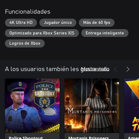
Funcionalidades
4K Ultra HD
Jugador único
Más de 60 fps
Optimizado para Xbox Series X|S
Entrega inteligente
Logros de Xbox
Mostrar todo
A los usuarios también les gusta esto
Police Shootout
Mortanis Prisoners
Amer