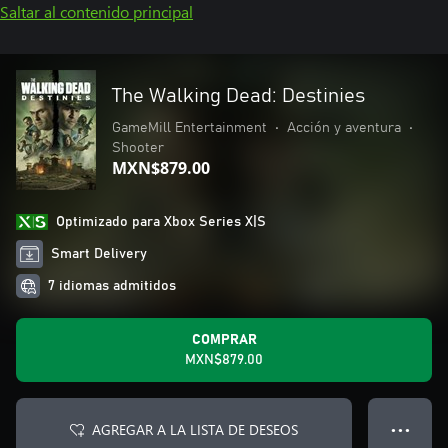
Saltar al contenido principal
The Walking Dead: Destinies
GameMill Entertainment
•
Acción y aventura
•
Shooter
MXN$879.00
Optimizado para Xbox Series X|S
Smart Delivery
7 idiomas admitidos
COMPRAR
MXN$879.00
AGREGAR A LA LISTA DE DESEOS
● ● ●