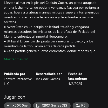
Lánzate al mar en la piel del Capitán Cutter, un pirata atrapado
en una lucha mortal de poder y venganza. Navega por peligrosas
aguas, libera a criaturas marinas míticas y supera a tus enemigos
mientras buscas tesoros legendarios y te enfrentas a oscuros
secretos.
● Aventúrate en un periplo de lealtad, traición y venganza
mientras descubres los misterios de la profecía del Prelado del
Mar y te enfrentas al inmortal Huesonegro.
● Utiliza el Encuentro del pirata para mejorar tu barco y a los
miembros de la tripulación antes de cada partida.
● Cada partida genera nuevos encuentros, donde tendrás que
navegar con cuidado para abrirte camino hacia Huesonegro.
Mostrar más
● Disfruta de una apasionante aventura, centrada en una historia
de 3 actos, con rejugabilidad infinita.
Publicado por
Desarrollado por
Fecha de
Recluta y amplía tu tripulación pirata y descubre su potencial
Tripwire Interactive
Ice Code Games
lanzamiento
oculto mientras la guías en batalla. Debes ayudarlos a convertirse
LLC
4/2/2025
en los piratas legendarios que están destinados a ser.
● Recluta entre 6 clases únicas, cada una con estilo de juego y
habilidades distintas, para la tripulación de tu barco.
Jugar con
● Al acabar cada partida, mejora las habilidades de tu tripulación
para aumentar su efectividad.
XBOX One
XBOX Series X|S
PC