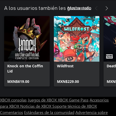
Mostrar todo
A los usuarios también les gusta esto
Knock on the Coffin
Wildfrost
Deat
Lid
MXN$619.00
MXN$229.00
MXN$
XBOX consolas
Juegos de XBOX
XBOX Game Pass
Accesorios
para XBOX
Noticias de XBOX
Soporte técnico de XBOX
Comentarios
Estándares de la comunidad
Advertencia sobre