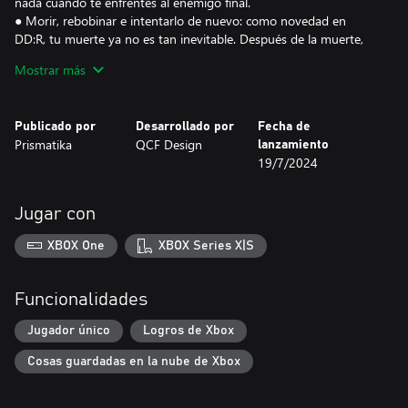
nada cuando te enfrentes al enemigo final.
● Morir, rebobinar e intentarlo de nuevo: como novedad en
DD:R, tu muerte ya no es tan inevitable. Después de la muerte,
puedes volver a jugar una mazmorra desde un punto anterior
Mostrar más
para probar una estrategia diferente.
● Construye tu reino: intercambia monstruosos trofeos por oro y
mejora tu asentamiento para atraer a los aventureros más
Publicado por
Desarrollado por
Fecha de
hábiles.
Prismatika
QCF Design
lanzamiento
● Demuestra a tus amigos quién manda: desafíos diarios en línea.
19/7/2024
● Descubre todo lo que Desktop Dungeons hizo para ser
considerado un clásico de culto: su diseño de juego innovador,
cientos de horas de contenido, desafíos diarios en línea, la
Jugar con
increíble banda sonora de Danny Baranowsky y Grant Kirkhope y
más, ¡y con todos los DLC originales incluidos!
XBOX One
XBOX Series X|S
Funcionalidades
Jugador único
Logros de Xbox
Cosas guardadas en la nube de Xbox