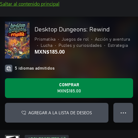
Saltar al contenido principal
Desktop Dungeons: Rewind
Prismatika
•
Juegos de rol
•
Acción y aventura
•
Lucha
•
Puzles y curiosidades
•
Estrategia
MXN$185.00
5 idiomas admitidos
COMPRAR
MXN$185.00
AGREGAR A LA LISTA DE DESEOS
● ● ●