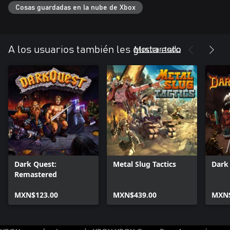
Cosas guardadas en la nube de Xbox
Mostrar todo
A los usuarios también les gusta esto
Dark Quest:
Metal Slug Tactics
Dark
Remastered
MXN$123.00
MXN$439.00
MXN$