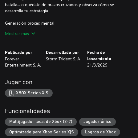
batalla... o quédate de brazos cruzados y observa cómo se
desarrolla tu estrategia.
Generación procedimental
Mostrar más
Hero's Hour combina la generación por procedimientos con la
clásica fórmula de los juegos de estrategia. Gracias a eso, cada
vez que juegues podrás explorar nuevas zonas y visitar peculiares
Publicado por
Desarrollado por
Fecha de
edificios que te ayudarán a mejorar tanto tu ejército como a tu
Forever
Storm Trident S. A
lanzamiento
héroe. Busca los obeliscos que te llevarán a iniciar pequeñas
Entertainment S. A.
21/3/2025
misiones generadas por procedimientos por todo el mundo. ¡Ni
siquiera podrás usar el mismo orden de construcción si repites
facción!
Jugar con
XBOX Series X|S
Funcionalidades
Multijugador local de Xbox (2-7)
Jugador único
Optimizado para Xbox Series X|S
Logros de Xbox