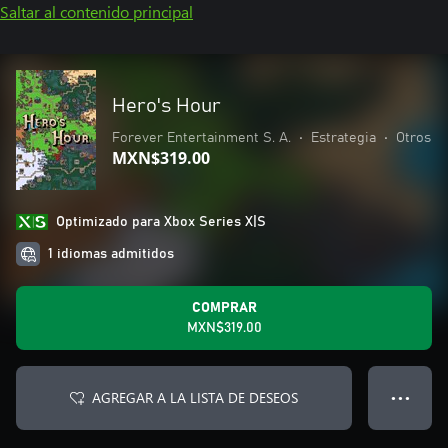
Saltar al contenido principal
Hero's Hour
Forever Entertainment S. A.
•
Estrategia
•
Otros
MXN$319.00
Optimizado para Xbox Series X|S
1 idiomas admitidos
COMPRAR
MXN$319.00
AGREGAR A LA LISTA DE DESEOS
● ● ●