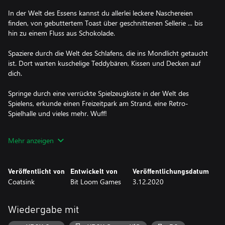
In der Welt des Essens kannst du allerlei leckere Naschereien
finden, von gebuttertem Toast über geschnittenen Sellerie ... bis
hin zu einem Fluss aus Schokolade.
Spaziere durch die Welt des Schlafens, die ins Mondlicht getaucht
ist. Dort warten kuschelige Teddybären, Kissen und Decken auf
dich.
Springe durch eine verrückte Spielzeugkiste in der Welt des
Spielens, erkunde einen Freizeitpark am Strand, eine Retro-
Spielhalle und vieles mehr. Wuff!
Egal, ob du alleine spielen oder einen Controller mit jemandem
Mehr anzeigen
teilen möchtest, Rot und Blau sind im lokalem und online Coop-
Modus immer bereit, mit dir zu spielen!
Veröffentlicht von
Entwickelt von
Veröffentlichungsdatum
Coatsink
Bit Loom Games
3.12.2020
Wiedergabe mit