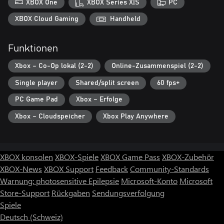
XBOX One
XBOX Series X|S
PC
XBOX Cloud Gaming
Handheld
Funktionen
Xbox – Co-Op lokal (2-2)
Online-Zusammenspiel (2-2)
Single player
Shared/split screen
60 fps+
PC Game Pad
Xbox – Erfolge
Xbox – Cloudspeicher
Xbox Play Anywhere
XBOX konsolen
XBOX-Spiele
XBOX Game Pass
XBOX-Zubehör
XBOX-News
XBOX Support
Feedback
Community-Standards
Warnung: photosensitive Epilepsie
Microsoft-Konto
Microsoft
Store-Support
Rückgaben
Sendungsverfolgung
Spiele
Deutsch (Schweiz)