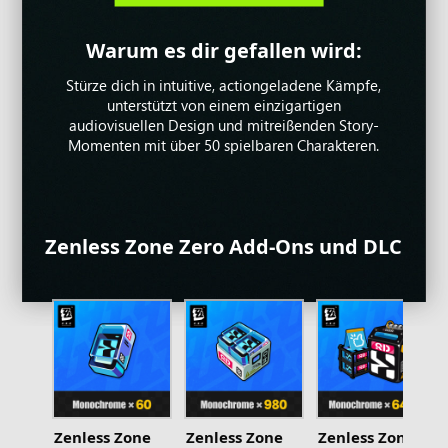
Warum es dir gefallen wird:
Warum es dir gefallen wird:
Warum es dir gefallen wird:
Beherrsche Land, Meer und Himmel in
Erlebe volle Flexibilität beim Bewegen, Blicken
beeindruckenden Militärfahrzeugen – von
und Spielen! Warframe entwickelt sich mit neuen
Stürze dich in intuitive, actiongeladene Kämpfe,
modernsten Einheiten bis hin zu historischen
Storys, Events, Anpassungsmöglichkeiten und
unterstützt von einem einzigartigen
Innovationen des 20. Jahrhunderts. Nimm jetzt an
Gameplay-Elementen stetig weiter und sorgt so
audiovisuellen Design und mitreißenden Story-
epischen Schlachten teil!
Momenten mit über 50 spielbaren Charakteren.
für ein erfrischendes Spielerlebnis.
Zenless Zone Zero Add-Ons und DLC
Zenless Zone
Zenless Zone
Zenless Zone