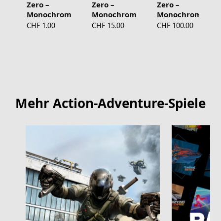
Zero –
Zero –
Zero –
Monochrom
Monochrom
Monochrom
×60
×980
×6.480
CHF 1.00
CHF 15.00
CHF 100.00
Mehr Action-Adventure-Spiele