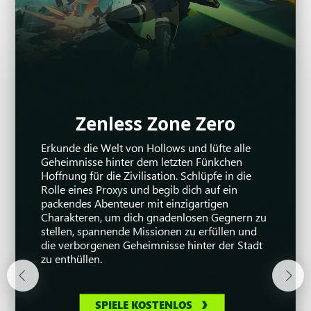
Zenless Zone Zero
Warframe
War Thunder
Erkunde die Welt von Hollows und lüfte alle
Erwache als unaufhaltsame Macht in diesem
War Thunder ist das umfangreichste kostenlose
Geheimnisse hinter dem letzten Fünkchen
story-lastigen Koop-Action-Game und kämpfe
MMO-Spiel, das der Luftfahrt, gepanzerten
Hoffnung für die Zivilisation. Schlüpfe in die
an der Seite deiner Freundinnen und Freunde –
Fahrzeugen und Marineschiffen aus dem
Rolle eines Proxys und begib dich auf ein
und das komplett kostenlos! Befehlige
Zweiten Weltkrieg und dem Kalten Krieg
packendes Abenteuer mit einzigartigen
außerdem Dutzende verschiedener Warframes
gewidmet ist. Nimm an großen Schlachten teil
Charakteren, um dich gnadenlosen Gegnern zu
mit einzigartigen Fähigkeiten, während du
und kämpfe mit Millionen von Spielern aus der
stellen, spannende Missionen zu erfüllen und
gemeinsam mit anderen das Origin-System
ganzen Welt.
die verborgenen Geheimnisse hinter der Stadt
verteidigst.
zu enthüllen.
SPIELE KOSTENLOS
SPIELE KOSTENLOS
SPIELE KOSTENLOS