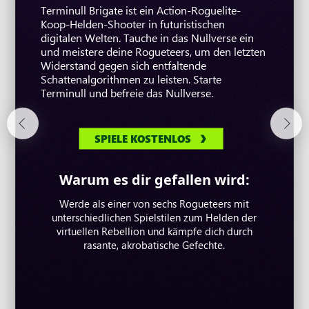
Terminull Brigate ist ein Action-Roguelite-
Where Winds Meet ist ein episches Open-
spielbarer Third-Person-Action-Rollenspiel-
Koop-Helden-Shooter in futuristischen
World-RPG verwurzelt im Erbe des Wuxia.
Shooter im Koop-Stil, angetrieben von der
digitalen Welten. Tauche in das Nullverse ein
Meistere ein einzigartiges Kampfsystem,
Unreal Engine 5. Dank einer
und meistere deine Rogueteers, um den letzten
entdecke verborgene Geheimnisse und bahne
abwechslungsreichen Auswahl einzigartiger
Widerstand gegen sich entfaltende
dir deinen eigenen Weg in diesem
Charaktere kannst du solo und im Koop-Modus
Schattenalgorithmen zu leisten. Starte
atemberaubenden Free-to-Play-Abenteuer.
mit bis zu 8 Spielerinnen und Spielern gegen
Terminull und befreie das Nullverse.
Folge dem Wind. Schreibe deine Geschichte.
strategische Bosskämpfe kämpfen.
SPIELE KOSTENLOS
SPIELE KOSTENLOS
SPIELE KOSTENLOS
Warum es dir gefallen wird:
Warum es dir gefallen wird:
Warum es dir gefallen wird:
Stell dich überwältigenden Herausforderungen
Passe deinen Charakter an und meistere ein
Werde als einer von sechs Rogueteers mit
einzigartiges östliches Kampfsystem. Erkunde die
unterschiedlichen Spielstilen zum Helden der
und verteidige die Menschheit in einem
packenden Multiplayer-Koop-Shooter voller
Welt frei ohne Beschränkungen und tue, was
virtuellen Rebellion und kämpfe dich durch
einzigartiger Descendants, epischer Geschichten
rasante, akrobatische Gefechte.
immer du willst.
und kolossaler Bosse.