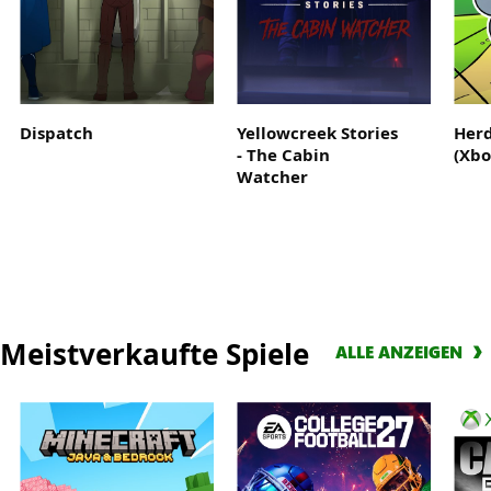
Wo
die
Legende
beginnt
Dispatch
Yellowcreek Stories
Herd
- The Cabin
(Xbo
Watcher
Meistverkaufte Spiele
ALLE ANZEIGEN