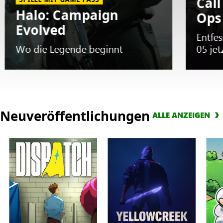
Call
Halo: Campaign
Ops
Evolved
Entfes
Wo die Legende beginnt
05 jet
Slide
1
Neuveröffentlichungen
ALLE ANZEIGEN
of
5.
SPIELE
MIT
GAME
PASS
Halo:
Campaign
Evolved