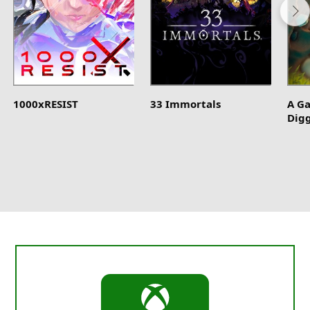
1000xRESIST
33 Immortals
A G
Dig