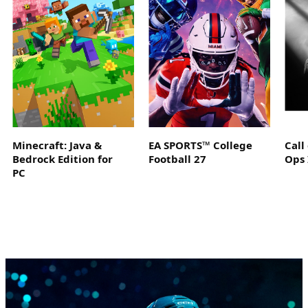
Minecraft: Java &
EA SPORTS™ College
Call
Bedrock Edition for
Football 27
Ops 
PC