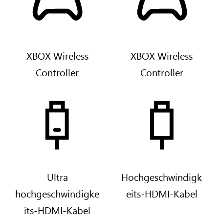
b
o
o
t
n
W
B
h
l
i
XBOX Wireless
XBOX Wireless
a
t
Controller
Controller
c
e
k
Ultra
Hochgeschwindigk
hochgeschwindigke
eits-HDMI-Kabel
its-HDMI-Kabel