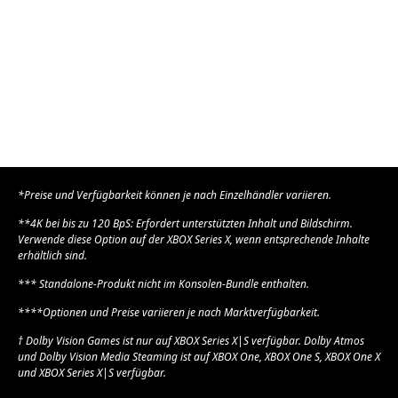
Dropdown-
Carbon Black
Dropdown-
Robot White
Listen,
Listen,
um
um
HÄNDLER FINDEN
HÄNDLER FINDEN
den
den
Inhalt
Inhalt
in
in
MEHR ERFAHREN
MEHR ERFAHREN
der
der
Spalte
Spalte
unten
unten
zu
zu
ändern
ändern
*Preise und Verfügbarkeit können je nach Einzelhändler variieren.
**4K bei bis zu 120 BpS: Erfordert unterstützten Inhalt und Bildschirm.
Verwende diese Option auf der XBOX Series X, wenn entsprechende Inhalte
erhältlich sind.
*** Standalone-Produkt nicht im Konsolen-Bundle enthalten.
****Optionen und Preise variieren je nach Marktverfügbarkeit.
† Dolby Vision Games ist nur auf XBOX Series X|S verfügbar. Dolby Atmos
und Dolby Vision Media Steaming ist auf XBOX One, XBOX One S, XBOX One X
und XBOX Series X|S verfügbar.