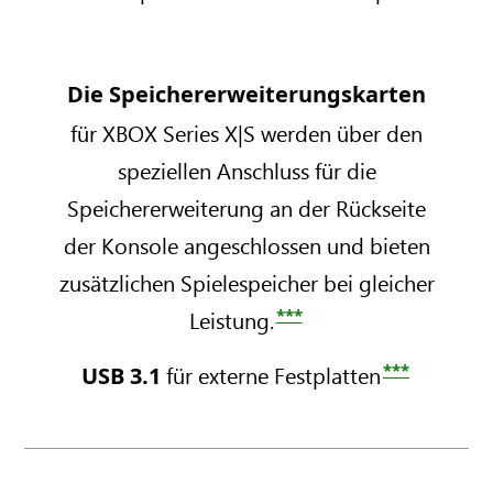
m
G
e
e
i
B
r
r
t
A
i
i
XBOX
Die Speichererweiterungskarten
L
l
e
e
Series X
a
l
s
s
für XBOX Series X|S werden über den
und
u
-
S
speziellen Anschluss für die
f
D
X
S
w
i
Speichererweiterung an der Rückseite
–
–
e
g
1
5
der Konsole angeschlossen und bieten
r
i
1
zusätzlichen Spielespeicher bei gleicher
k
t
T
2
i
a
B
***
Leistung.
n
l
m
G
C
R
i
B
***
für externe Festplatten
USB 3.1
a
o
t
A
r
b
L
l
b
o
a
l
o
t
u
-
n
W