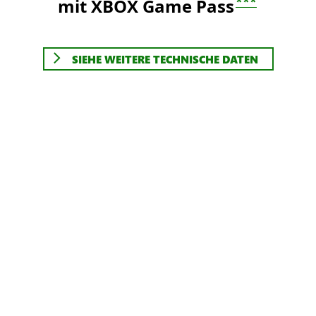
***
mit XBOX Game Pass
SIEHE WEITERE TECHNISCHE DATEN
Verwende
XBOX Series X
Verwende
XBOX Series S
diese
1 TB
Laufwerk
diese
512 GB
All-Digital