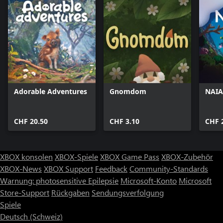
Adorable Adventures
Gnomdom
NAI
CHF 20.50
CHF 3.10
CHF 
XBOX konsolen
XBOX-Spiele
XBOX Game Pass
XBOX-Zubehör
XBOX-News
XBOX Support
Feedback
Community-Standards
Warnung: photosensitive Epilepsie
Microsoft-Konto
Microsoft
Store-Support
Rückgaben
Sendungsverfolgung
Spiele
Deutsch (Schweiz)