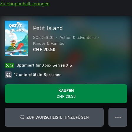
Zu Hauptinhalt springen
Petit Island
SOEDESCO
•
Action & adventure
•
Kinder & Familie
CHF 20.50
Optimiert für Xbox Series X|S
17 unterstützte Sprachen
KAUFEN
CHF 20.50
ZUR WUNSCHLISTE HINZUFÜGEN
● ● ●