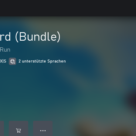
rd (Bundle)
 Run
 X|S
2 unterstützte Sprachen
● ● ●