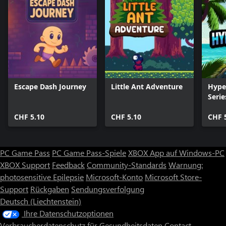
Escape Dash Journey
Little Ant Adventure
Hype
Serie
CHF 5.10
CHF 5.10
CHF 
PC Game Pass
PC Game Pass-Spiele
XBOX App auf Windows-PC
XBOX Support
Feedback
Community-Standards
Warnung:
photosensitive Epilepsie
Microsoft-Konto
Microsoft Store-
Support
Rückgaben
Sendungsverfolgung
Deutsch (Liechtenstein)
Ihre Datenschutzoptionen
Verbraucherdatenschutz für Gesundheitsdaten
Contact