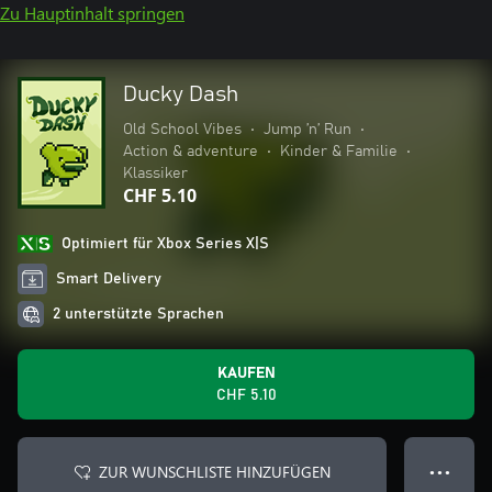
Zu Hauptinhalt springen
Ducky Dash
Old School Vibes
•
Jump ’n’ Run
•
Action & adventure
•
Kinder & Familie
•
Klassiker
CHF 5.10
Optimiert für Xbox Series X|S
Smart Delivery
2 unterstützte Sprachen
KAUFEN
CHF 5.10
ZUR WUNSCHLISTE HINZUFÜGEN
● ● ●