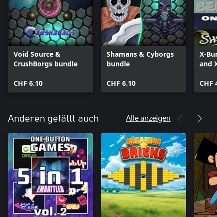
Void Source &
Shamans & Cyborgs
X-Bu
CrushBorgs bundle
bundle
and 
bund
CHF 6.10
CHF 6.10
CHF 
Alle anzeigen
Anderen gefällt auch