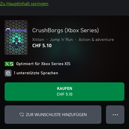
Zu Hauptinhalt springen
CrushBorgs (Xbox Series)
Xitilon
•
Jump ’n’ Run
•
Action & adventure
CHF 5.10
Optimiert für Xbox Series X|S
1 unterstützte Sprachen
KAUFEN
CHF 5.10
ZUR WUNSCHLISTE HINZUFÜGEN
● ● ●