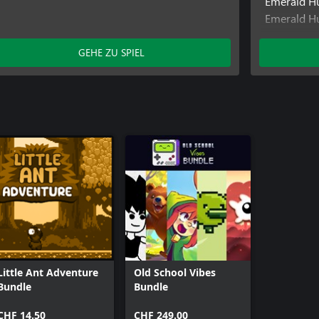
Emerald H
Emerald H
Emerald Hu
Factory Es
GEHE ZU SPIEL
Factory Es
Frozen Gau
Goodwill S
Goodwill S
Goodwill S
Little Ant 
Little Ant
Little Ant
Little Ant Adventure
Old School Vibes
Bundle
Bundle
CHF 14.50
CHF 249.00