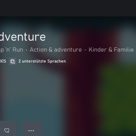
Adventure
p ’n’ Run
•
Action & adventure
•
Kinder & Familie
 X|S
2 unterstützte Sprachen
● ● ●