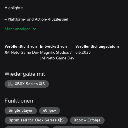
Highlights:
– Plattform- und Action-/Puzzlespiel
– Pixel-Art-Grafiken
Mehr anzeigen
– Immersive Musik
Veröffentlicht von
Entwickelt von
Veröffentlichungsdatum
JM Neto Game Dev
Magnific Studios /
6.6.2025
JM Neto Game Dev
Wiedergabe mit
XBOX Series X|S
Funktionen
Single player
60 fps+
Optimized for Xbox Series X|S
Xbox – Erfolge